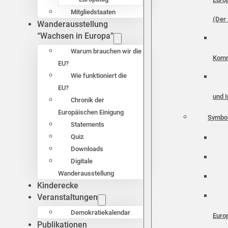
Mitgliedstaaten
(Der 
Wanderausstellung
“Wachsen in Europa”
Warum brauchen wir die
Komm
EU?
Wie funktioniert die
EU?
und I
Chronik der
Europäischen Einigung
Symbo
Statements
Quiz
Downloads
Digitale
Wanderausstellung
Kinderecke
Veranstaltungen
Demokratiekalendar
Euro
Publikationen