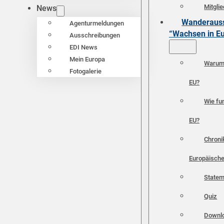
Mitgli
News
Wanderauss
Agenturmeldungen
“Wachsen in E
Ausschreibungen
EDI News
Mein Europa
Warum 
Fotogalerie
EU?
Wie fun
EU?
Chroni
Europäische
Statem
Quiz
Downl