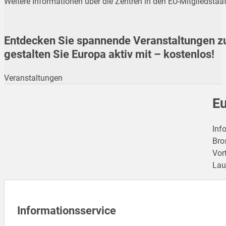
Weitere Informationen über die Zentren in den EU-Mitgliedstaat
Entdecken Sie spannende Veranstaltungen zur
gestalten Sie Europa aktiv mit – kostenlos!
Veranstaltungen
Eu
Inf
Bro
Vor
Lau
Informationsservice