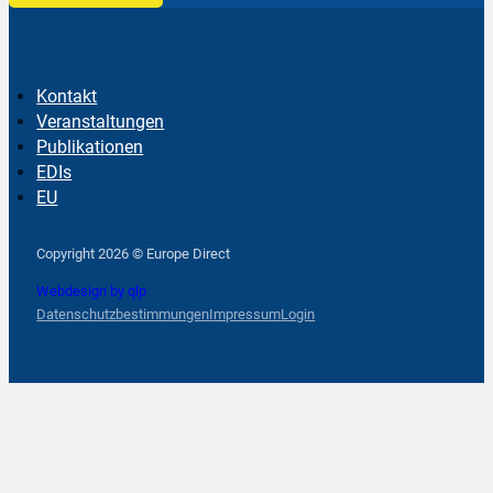
Kontakt
Veranstaltungen
Publikationen
EDIs
EU
Follow us on Facebook
Follow us on Instagram
Follow us on YouTube
Copyright 2026 © Europe Direct
Webdesign by qlp
Datenschutzbestimmungen
Impressum
Login