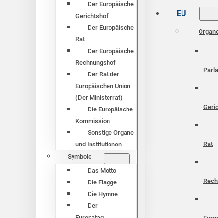
Der Europäische
EU
Gerichtshof
Der Europäische
Organ
Rat
Der Europäische
Rechnungshof
Parl
Der Rat der
Europäischen Union
(Der Ministerrat)
Geri
Die Europäische
Kommission
Sonstige Organe
Rat
und Institutionen
Symbole
Das Motto
Rech
Die Flagge
Die Hymne
Der
Europatag
Euro