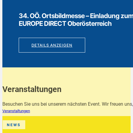
ildmesse – Einladung zum Europa-Café von
T Oberösterreich
EIGEN
Veranstaltungen
Besuchen Sie uns bei unserem nächsten Event. Wir freuen uns, 
Veranstaltungen
NEWS