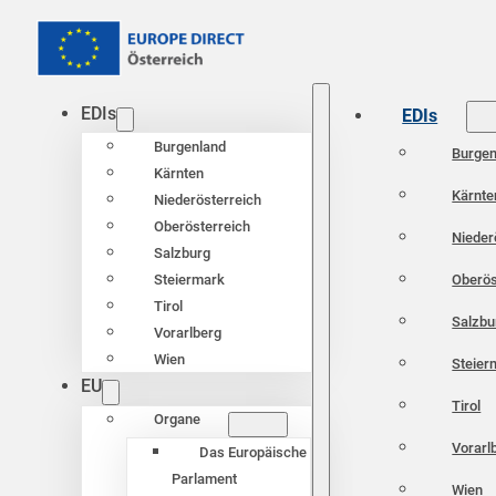
EDIs
EDIs
Burgenland
Burgen
Kärnten
Kärnte
Niederösterreich
Oberösterreich
Nieder
Salzburg
Oberös
Steiermark
Tirol
Salzbu
Vorarlberg
Wien
Steier
EU
Tirol
Organe
Vorarl
Das Europäische
Parlament
Wien