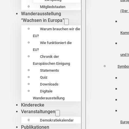
Mitgliedstaaten
(Der 
Wanderausstellung
“Wachsen in Europa”
Warum brauchen wir die
Komm
EU?
Wie funktioniert die
EU?
und I
Chronik der
Europäischen Einigung
Symbo
Statements
Quiz
Downloads
Digitale
Wanderausstellung
Kinderecke
Veranstaltungen
Demokratiekalendar
Euro
Publikationen