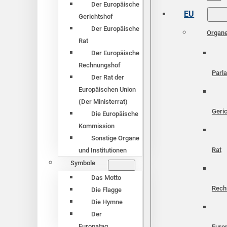
Der Europäische
EU
Gerichtshof
Der Europäische
Organ
Rat
Der Europäische
Rechnungshof
Parl
Der Rat der
Europäischen Union
(Der Ministerrat)
Geri
Die Europäische
Kommission
Sonstige Organe
Rat
und Institutionen
Symbole
Das Motto
Rech
Die Flagge
Die Hymne
Der
Europatag
Euro