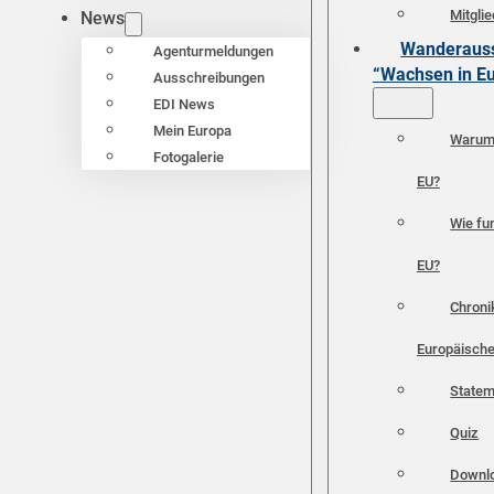
Mitgli
News
Wanderauss
Agenturmeldungen
“Wachsen in E
Ausschreibungen
EDI News
Mein Europa
Warum 
Fotogalerie
EU?
Wie fun
EU?
Chroni
Europäische
Statem
Quiz
Downl