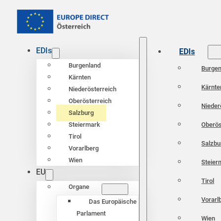
EDIs
EDIs
Burgenland
Burgen
Kärnten
Kärnte
Niederösterreich
Oberösterreich
Nieder
Salzburg
Oberös
Steiermark
Tirol
Salzbu
Vorarlberg
Wien
Steier
EU
Tirol
Organe
Vorarl
Das Europäische
Parlament
Wien