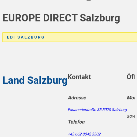
EUROPE DIRECT Salzburg
EDI SALZBURG
Kontakt
Öff
Land Salzburg
Adresse
Mont
Fasaneriestraße 35 5020 Salzburg
sowi
Telefon
+43 662 8042 3302