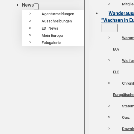
Mitgli
News
Wanderauss
Agenturmeldungen
“Wachsen in E
Ausschreibungen
EDI News
Mein Europa
Warum 
Fotogalerie
EU?
Wie fun
EU?
Chroni
Europäische
Statem
Quiz
Downl