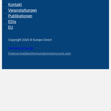
Kontakt
Veranstaltungen
Publikationen
EDIs
EU
Follow us on Facebook
Follow us on Instagram
Follow us on YouTube
Copyright 2026 © Europe Direct
Webdesign by qlp
Datenschutzbestimmungen
Impressum
Login