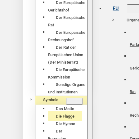
Der Europäische
EU
Gerichtshof
Der Europäische
Organ
Rat
Der Europäische
Rechnungshof
Parl
Der Rat der
Europäischen Union
(Der Ministerrat)
Geri
Die Europäische
Kommission
Sonstige Organe
Rat
und Institutionen
Symbole
Das Motto
Rech
Die Flagge
Die Hymne
Der
Europatag
Euro