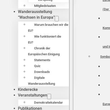
Mitgliedstaaten
(Der 
Wanderausstellung
“Wachsen in Europa”
Warum brauchen wir die
Komm
EU?
Wie funktioniert die
EU?
und I
Chronik der
Europäischen Einigung
Symbo
Statements
Quiz
Downloads
Digitale
Wanderausstellung
Kinderecke
Veranstaltungen
Demokratiekalendar
Euro
Publikationen