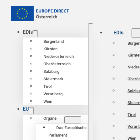
EDIs
EDIs
Burgenland
Burgen
Kärnten
Kärnte
Niederösterreich
Oberösterreich
Nieder
Salzburg
Oberös
Steiermark
Tirol
Salzbu
Vorarlberg
Wien
Steier
EU
Tirol
Organe
Vorarl
Das Europäische
Parlament
Wien