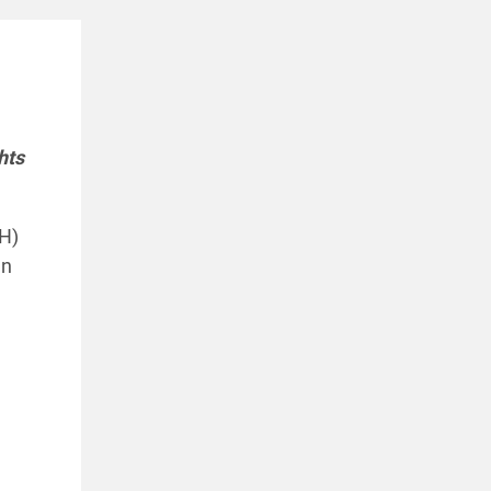
hts
GH)
en