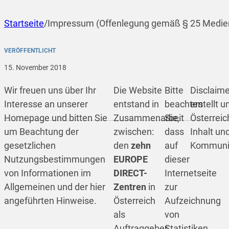
Startseite
/
Impressum (Offenlegung gemäß § 25 Medie
VERÖFFENTLICHT
15. November 2018
Wir freuen uns über Ihr
Die Website
Bitte
Disclaime
Interesse an unserer
entstand in
beachten
erstellt 
Homepage und bitten Sie
Zusammenarbeit
Sie,
Österreic
um Beachtung der
zwischen:
dass
Inhalt un
gesetzlichen
den
zehn
auf
Kommunik
Nutzungsbestimmungen
EUROPE
dieser
von Informationen im
DIRECT-
Internetseite
Allgemeinen und der hier
Zentren
in
zur
angeführten Hinweise.
Österreich
Aufzeichnung
als
von
Auftraggeber
Statistiken