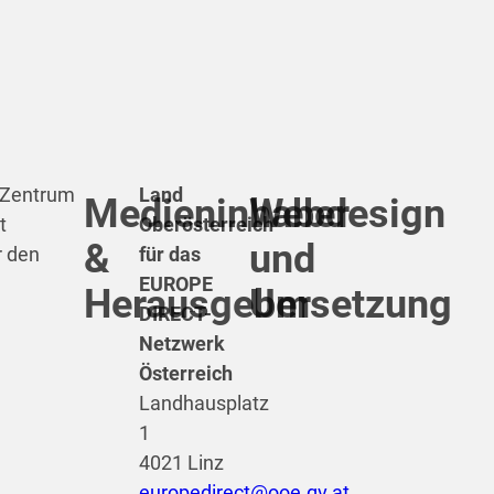
t Zentrum
Land
Medieninhaber
Webdesign
t
Oberösterreich
&
und
r den
für das
EUROPE
Herausgeber
Umsetzung
DIRECT-
Netzwerk
Österreich
Landhausplatz
1
4021 Linz
europedirect@ooe.gv.at