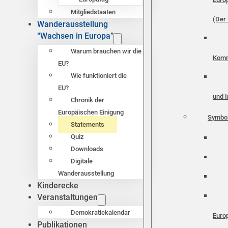
Mitgliedstaaten
(Der 
Wanderausstellung
“Wachsen in Europa”
Warum brauchen wir die
Komm
EU?
Wie funktioniert die
EU?
und I
Chronik der
Europäischen Einigung
Symbo
Statements
Quiz
Downloads
Digitale
Wanderausstellung
Kinderecke
Veranstaltungen
Demokratiekalendar
Euro
Publikationen