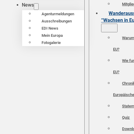
Mitgli
News
Wanderauss
Agenturmeldungen
“Wachsen in E
Ausschreibungen
EDI News
Mein Europa
Warum 
Fotogalerie
EU?
Wie fun
EU?
Chroni
Europäische
Statem
Quiz
Downl