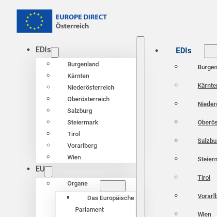
EDIs
EDIs
Burgenland
Burgen
Kärnten
Kärnte
Niederösterreich
Oberösterreich
Nieder
Salzburg
Oberös
Steiermark
Tirol
Salzbu
Vorarlberg
Wien
Steier
EU
Tirol
Organe
Vorarl
Das Europäische
Parlament
Wien