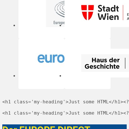
<h1 class='my-heading'>Just some HTML</h1><?
<h1 class='my-heading'>Just some HTML</h1><?