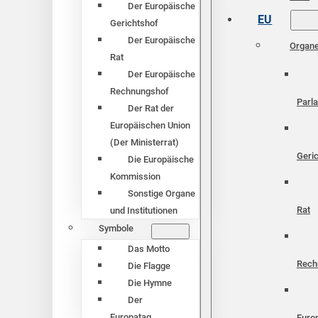
Der Europäische
EU
Gerichtshof
Der Europäische
Organ
Rat
Der Europäische
Rechnungshof
Parl
Der Rat der
Europäischen Union
(Der Ministerrat)
Geri
Die Europäische
Kommission
Sonstige Organe
Rat
und Institutionen
Symbole
Das Motto
Rech
Die Flagge
Die Hymne
Der
Europatag
Euro