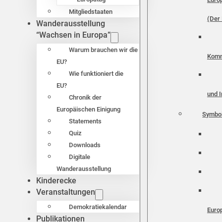
Mitgliedstaaten
(Der 
Wanderausstellung
“Wachsen in Europa”
Warum brauchen wir die
Komm
EU?
Wie funktioniert die
EU?
und I
Chronik der
Europäischen Einigung
Symbo
Statements
Quiz
Downloads
Digitale
Wanderausstellung
Kinderecke
Veranstaltungen
Demokratiekalendar
Euro
Publikationen