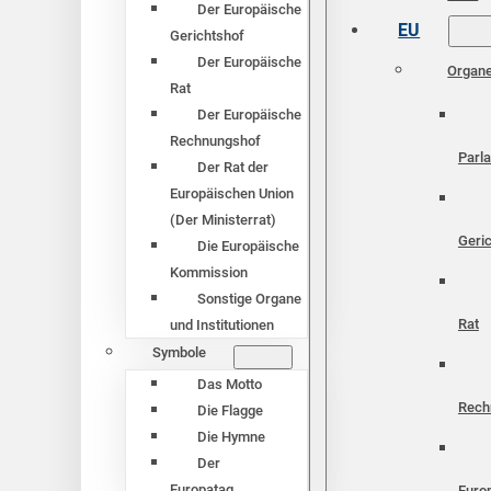
Der Europäische
EU
Gerichtshof
Der Europäische
Organ
Rat
Der Europäische
Rechnungshof
Parl
Der Rat der
Europäischen Union
(Der Ministerrat)
Geri
Die Europäische
Kommission
Sonstige Organe
Rat
und Institutionen
Symbole
Das Motto
Rech
Die Flagge
Die Hymne
Der
Europatag
Euro