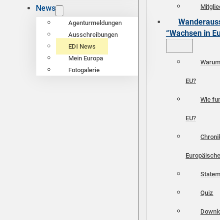
Mitgli
News
Wanderauss
Agenturmeldungen
“Wachsen in E
Ausschreibungen
EDI News
Mein Europa
Warum 
Fotogalerie
EU?
Wie fun
EU?
Chroni
Europäische
Statem
Quiz
Downl