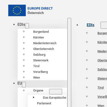
EDIs
EDIs
Burgenland
Burgen
Kärnten
Kärnte
Niederösterreich
Oberösterreich
Nieder
Salzburg
Oberös
Steiermark
Tirol
Salzbu
Vorarlberg
Wien
Steier
EU
Tirol
Organe
Vorarl
Das Europäische
Parlament
Wien