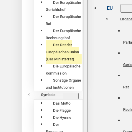
Der Europäische
EU
Gerichtshof
Der Europäische
Organ
Rat
Der Europäische
Rechnungshof
Parl
Der Rat der
Europäischen Union
(Der Ministerrat)
Geri
Die Europäische
Kommission
Sonstige Organe
Rat
und Institutionen
Symbole
Das Motto
Rech
Die Flagge
Die Hymne
Der
Europatag
Euro