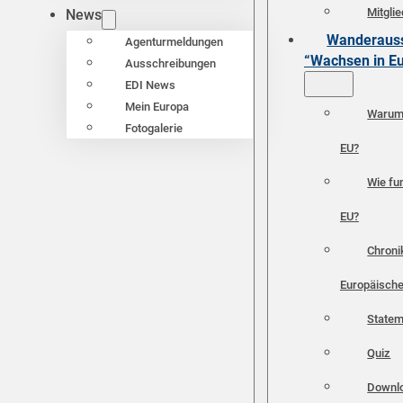
Mitgli
News
Wanderauss
Agenturmeldungen
“Wachsen in E
Ausschreibungen
EDI News
Mein Europa
Warum 
Fotogalerie
EU?
Wie fun
EU?
Chroni
Europäische
Statem
Quiz
Downl