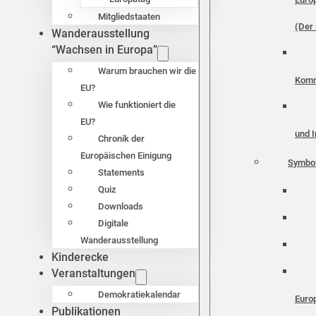
Mitgliedstaaten
(Der 
Wanderausstellung
“Wachsen in Europa”
Warum brauchen wir die
Komm
EU?
Wie funktioniert die
EU?
und I
Chronik der
Europäischen Einigung
Symbo
Statements
Quiz
Downloads
Digitale
Wanderausstellung
Kinderecke
Veranstaltungen
Demokratiekalendar
Euro
Publikationen