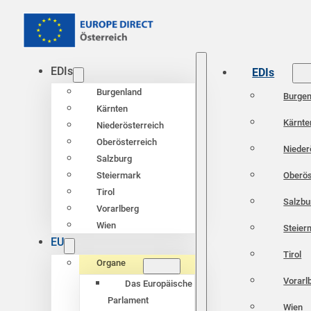
EDIs
EDIs
Burgenland
Burgen
Kärnten
Kärnte
Niederösterreich
Oberösterreich
Nieder
Salzburg
Oberös
Steiermark
Tirol
Salzbu
Vorarlberg
Wien
Steier
EU
Tirol
Organe
Vorarl
Das Europäische
Parlament
Wien