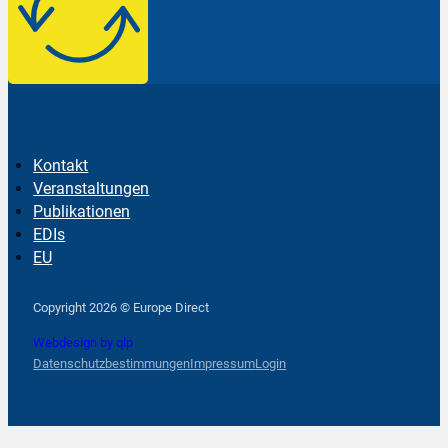
Kontakt
Veranstaltungen
Publikationen
EDIs
EU
Follow us on Facebook
Follow us on Instagram
Follow us on YouTube
Copyright 2026 © Europe Direct
Webdesign by qlp
Datenschutzbestimmungen
Impressum
Login