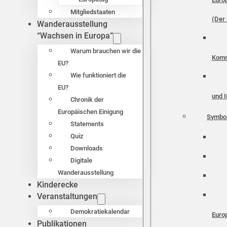
Mitgliedstaaten
(Der 
Wanderausstellung
“Wachsen in Europa”
Warum brauchen wir die
Komm
EU?
Wie funktioniert die
EU?
und I
Chronik der
Europäischen Einigung
Symbo
Statements
Quiz
Downloads
Digitale
Wanderausstellung
Kinderecke
Veranstaltungen
Demokratiekalendar
Euro
Publikationen