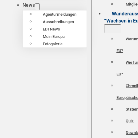
Mitgli
News
Wanderauss
Agenturmeldungen
“Wachsen in E
Ausschreibungen
EDI News
Mein Europa
Warum 
Fotogalerie
EU?
Wie fun
EU?
Chroni
Europäische
Statem
Quiz
Downl