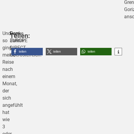
Gren
Gori
ansc
Und
Danke
Euer
Teilen:
so
EUROPE
Jannik
ging
DIRECT
teilen
teilen
teilen
meine
Oberösterreich!
Reise
nach
einem
Monat,
der
sich
angefühlt
hat
wie
3
oder