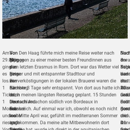
Am
So
Von
Von Den Haag führte mich meine Reise weiter nach
Nac
Nac
Dort
29.03.
ging
Brügge
Nijmegen zu einer meiner besten Freundinnen aus
3
der
erwa
ging
die
aus
dem letzten Erasmus in Rom. Dort war das Wetter viel
Tag
Sch
mic
es
Reise
ging
besser und mit entspannter Stadttour und
bad
war
dan
los.
von
es
Bierverköstigungen in der lokalen Brauerei waren die
im
das
statt
1
Bamberg
für
nächste 3 Tage sehr entspannt. Von dort aus hatte ich
Atla
Reis
20
Ticket,
in
mich
dann meinen längsten Reisetag geplant. 15 Stunden
und
natü
Gra
1
Deutschland
über
bis nach Arcachon südlich von Bordeaux in
Fahr
deut
und
Monat
aus
Brüssel
Frankreich. Auf einmal war ich, obwohl es noch nicht
durc
gesc
Sonn
und
los
weiter
mal Mitte April war, gefühlt im mediterranen Sommer
die
und
min
riesige
und
nach
angekommen. Da meine alte Mitbewohnerin dort
Dün
ich
4
Vorfreude
führte
Den
Familie hat, wurde ich direkt in der aquitanischen
von
fuhr
Gra