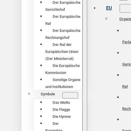
Der Europäische
EU
Gerichtshof
Der Europäische
Organ
Rat
Der Europäische
Rechnungshof
Parl
Der Rat der
Europäischen Union
(Der Ministerrat)
Geri
Die Europäische
Kommission
Sonstige Organe
Rat
und Institutionen
Symbole
Das Motto
Rech
Die Flagge
Die Hymne
Der
Europatag
Euro