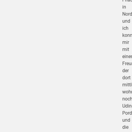
in
Nord
und
ich
konn
mir
mit
ein
Freu
der
dort
mitt
wohn
noc
Udin
Por
und
die