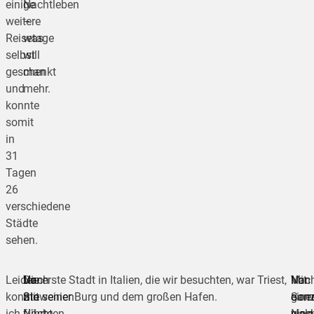
einige
Nachtleben
weitere
–
Reisetage
was
selbst
will
geschenkt
man
und
mehr.
konnte
somit
in
31
Tagen
26
verschiedene
Städte
sehen.
Leider
Nach
Von
Die erste Stadt in Italien, die wir besuchten, war Triest,
Nac
Mit
Von
konnte
2
Slowenien
mit seiner Burg und dem großen Hafen.
eine
gan
Sorr
ich
Nächten
führte
Nac
viel
ging