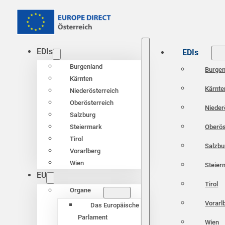
EDIs
EDIs
Burgenland
Burgen
Kärnten
Kärnte
Niederösterreich
Oberösterreich
Nieder
Salzburg
Oberös
Steiermark
Tirol
Salzbu
Vorarlberg
Wien
Steier
EU
Tirol
Organe
Vorarl
Das Europäische
Parlament
Wien