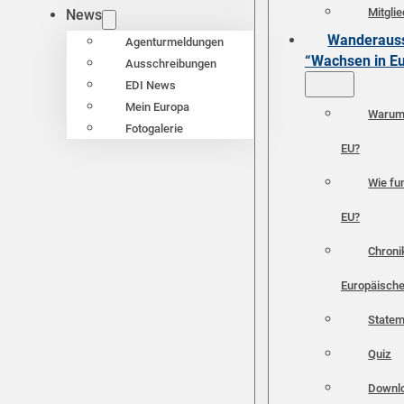
Mitgli
News
Wanderauss
Agenturmeldungen
“Wachsen in E
Ausschreibungen
EDI News
Mein Europa
Warum 
Fotogalerie
EU?
Wie fun
EU?
Chroni
Europäische
Statem
Quiz
Downl