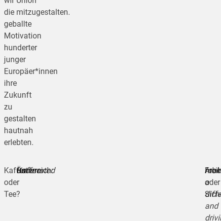
wir
Union
die
mitzugestalten.
geballte
Motivation
hunderter
junger
Europäer*innen
ihre
Zukunft
zu
gestalten
hautnah
erlebten.
Kaffee
Kaffee
Österreich:
underrated
Arbei
mak
Freih
oder
a
oder
Tee?
diff
Sich
and
driv