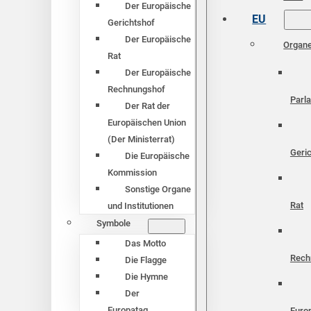
Der Europäische
EU
Gerichtshof
Der Europäische
Organ
Rat
Der Europäische
Rechnungshof
Parl
Der Rat der
Europäischen Union
(Der Ministerrat)
Geri
Die Europäische
Kommission
Sonstige Organe
Rat
und Institutionen
Symbole
Das Motto
Rech
Die Flagge
Die Hymne
Der
Europatag
Euro