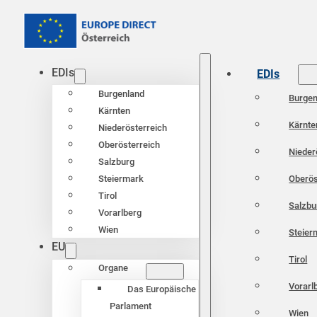
EDIs
EDIs
Burgenland
Burgen
Kärnten
Kärnte
Niederösterreich
Oberösterreich
Nieder
Salzburg
Oberös
Steiermark
Tirol
Salzbu
Vorarlberg
Wien
Steier
EU
Tirol
Organe
Vorarl
Das Europäische
Parlament
Wien