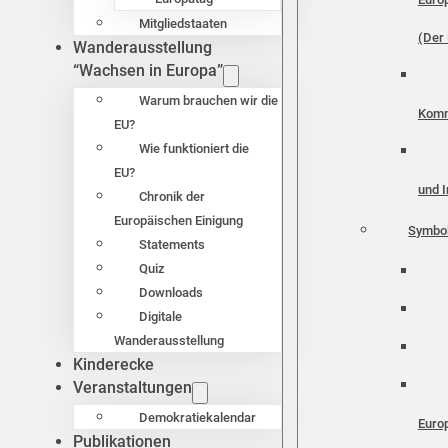
Mitgliedstaaten
(Der 
Wanderausstellung
“Wachsen in Europa”
Warum brauchen wir die
Komm
EU?
Wie funktioniert die
EU?
und I
Chronik der
Europäischen Einigung
Symbo
Statements
Quiz
Downloads
Digitale
Wanderausstellung
Kinderecke
Veranstaltungen
Demokratiekalendar
Euro
Publikationen