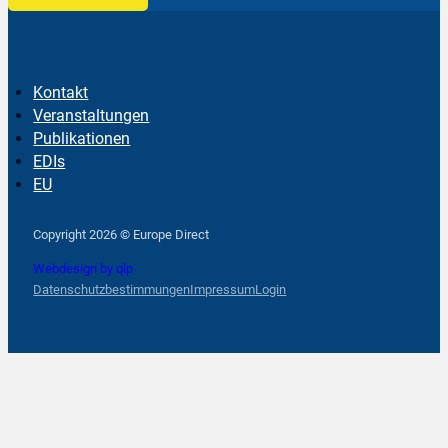
Kontakt
Veranstaltungen
Publikationen
EDIs
EU
Follow us on Facebook
Follow us on Instagram
Follow us on YouTube
Copyright 2026 © Europe Direct
Webdesign by qlp
Datenschutzbestimmungen
Impressum
Login