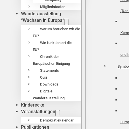
Mitgliedstaaten
(Der 
Wanderausstellung
“Wachsen in Europa”
Warum brauchen wir die
Komm
EU?
Wie funktioniert die
EU?
und I
Chronik der
Europäischen Einigung
Symbo
Statements
Quiz
Downloads
Digitale
Wanderausstellung
Kinderecke
Veranstaltungen
Demokratiekalendar
Euro
Publikationen