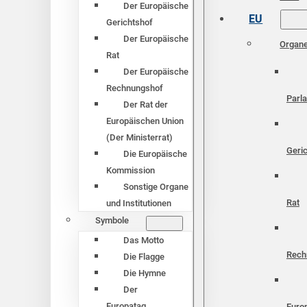
Der Europäische
EU
Gerichtshof
Der Europäische
Organ
Rat
Der Europäische
Rechnungshof
Parl
Der Rat der
Europäischen Union
(Der Ministerrat)
Geri
Die Europäische
Kommission
Sonstige Organe
Rat
und Institutionen
Symbole
Das Motto
Rech
Die Flagge
Die Hymne
Der
Europatag
Euro