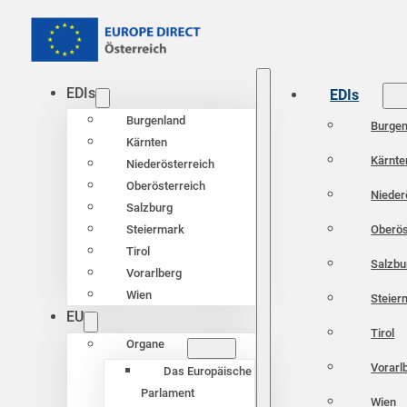
EDIs
EDIs
Burgenland
Burgen
Kärnten
Kärnte
Niederösterreich
Oberösterreich
Nieder
Salzburg
Oberös
Steiermark
Tirol
Salzbu
Vorarlberg
Wien
Steier
EU
Tirol
Organe
Vorarl
Das Europäische
Parlament
Wien