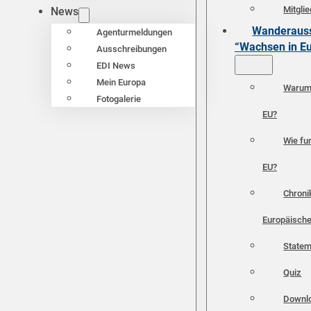
Mitgli
News
Wanderauss
Agenturmeldungen
“Wachsen in E
Ausschreibungen
EDI News
Mein Europa
Warum 
Fotogalerie
EU?
Wie fun
EU?
Chroni
Europäische
Statem
Quiz
Downl