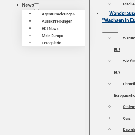
Mitgli
News
Wanderauss
Agenturmeldungen
“Wachsen in E
Ausschreibungen
EDI News
Mein Europa
Warum 
Fotogalerie
EU?
Wie fun
EU?
Chroni
Europäische
Statem
Quiz
Downl