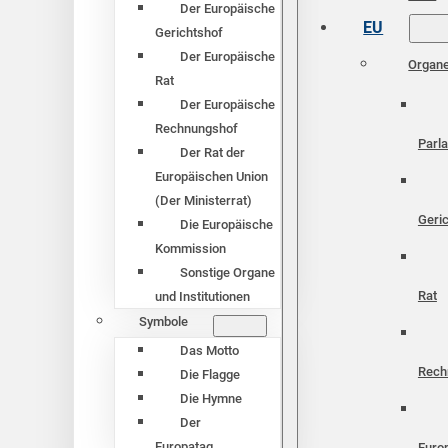
Der Europäische
EU
Gerichtshof
Der Europäische
Organ
Rat
Der Europäische
Rechnungshof
Parl
Der Rat der
Europäischen Union
(Der Ministerrat)
Geri
Die Europäische
Kommission
Sonstige Organe
Rat
und Institutionen
Symbole
Das Motto
Rech
Die Flagge
Die Hymne
Der
Europatag
Euro