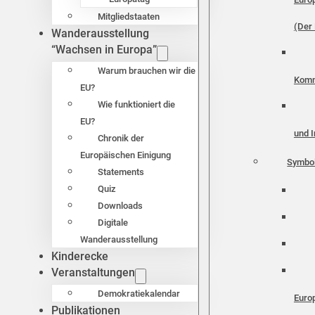
Mitgliedstaaten
(Der 
Wanderausstellung
“Wachsen in Europa”
Warum brauchen wir die
Komm
EU?
Wie funktioniert die
EU?
und I
Chronik der
Europäischen Einigung
Symbo
Statements
Quiz
Downloads
Digitale
Wanderausstellung
Kinderecke
Veranstaltungen
Demokratiekalendar
Euro
Publikationen