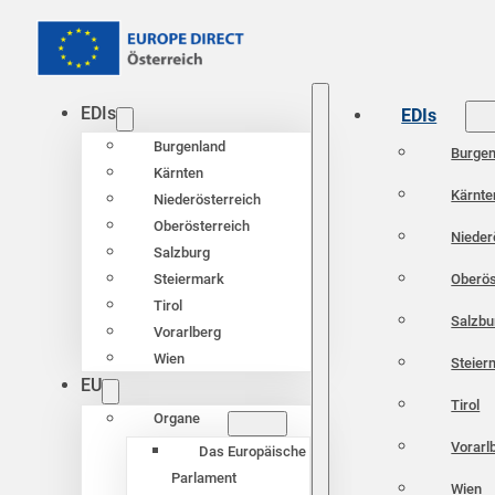
EDIs
EDIs
Burgenland
Burgen
Kärnten
Kärnte
Niederösterreich
Oberösterreich
Nieder
Salzburg
Oberös
Steiermark
Tirol
Salzbu
Vorarlberg
Wien
Steier
EU
Tirol
Organe
Vorarl
Das Europäische
Parlament
Wien