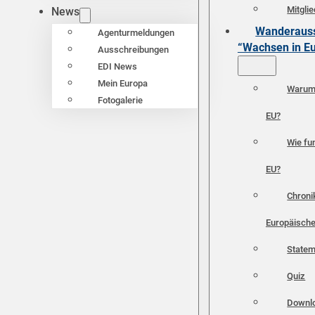
Mitgli
News
Wanderauss
Agenturmeldungen
“Wachsen in E
Ausschreibungen
EDI News
Mein Europa
Warum 
Fotogalerie
EU?
Wie fun
EU?
Chroni
Europäische
Statem
Quiz
Downl