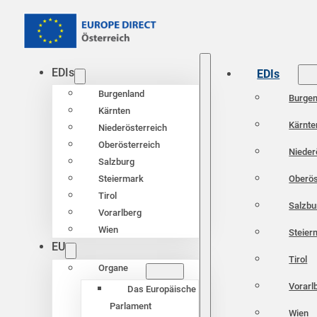
EDIs
EDIs
Burgenland
Burgen
Kärnten
Kärnte
Niederösterreich
Oberösterreich
Nieder
Salzburg
Oberös
Steiermark
Tirol
Salzbu
Vorarlberg
Wien
Steier
EU
Tirol
Organe
Vorarl
Das Europäische
Parlament
Wien