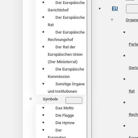
Der Europäische
EU
Gerichtshof
Der Europäische
Organ
Rat
Der Europäische
Rechnungshof
Parl
Der Rat der
Europäischen Union
(Der Ministerrat)
Geri
Die Europäische
Kommission
Sonstige Organe
Rat
und Institutionen
Symbole
Das Motto
Rech
Die Flagge
Die Hymne
Der
Europatag
Euro