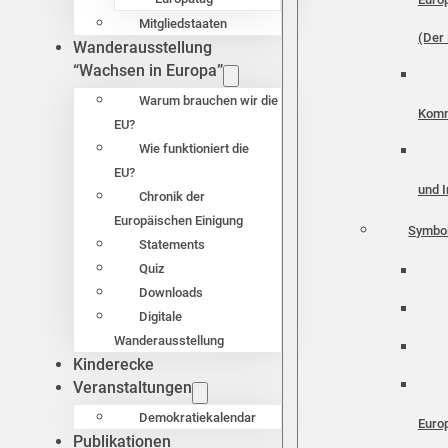
Mitgliedstaaten
(Der 
Wanderausstellung
“Wachsen in Europa”
Warum brauchen wir die
Komm
EU?
Wie funktioniert die
EU?
und I
Chronik der
Europäischen Einigung
Symbo
Statements
Quiz
Downloads
Digitale
Wanderausstellung
Kinderecke
Veranstaltungen
Demokratiekalendar
Euro
Publikationen