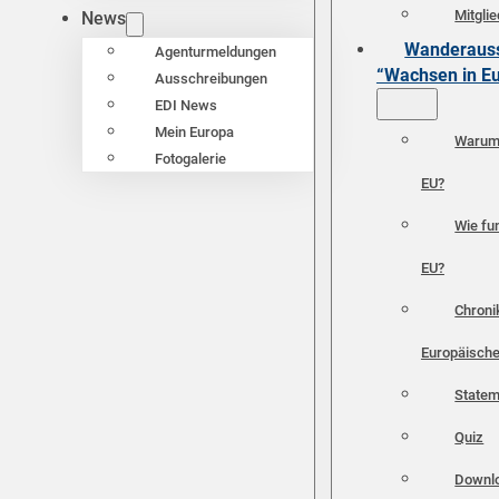
Mitgli
News
Wanderauss
Agenturmeldungen
“Wachsen in E
Ausschreibungen
EDI News
Mein Europa
Warum 
Fotogalerie
EU?
Wie fun
EU?
Chroni
Europäische
Statem
Quiz
Downl