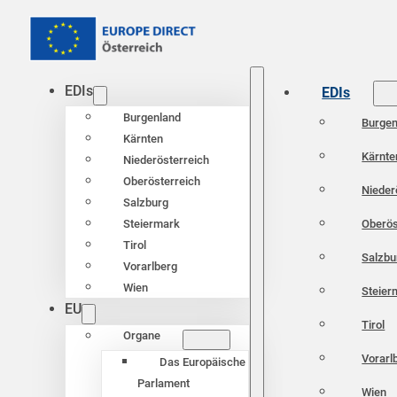
EDIs
EDIs
Burgenland
Burgen
Kärnten
Kärnte
Niederösterreich
Oberösterreich
Nieder
Salzburg
Oberös
Steiermark
Tirol
Salzbu
Vorarlberg
Wien
Steier
EU
Tirol
Organe
Vorarl
Das Europäische
Parlament
Wien