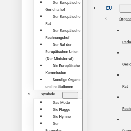
Der Europäische
EU
Gerichtshof
Der Europäische
Organ
Rat
Der Europäische
Rechnungshof
Parl
Der Rat der
Europäischen Union
(Der Ministerrat)
Geri
Die Europäische
Kommission
Sonstige Organe
Rat
und Institutionen
Symbole
Das Motto
Rech
Die Flagge
Die Hymne
Der
Europatag
Euro