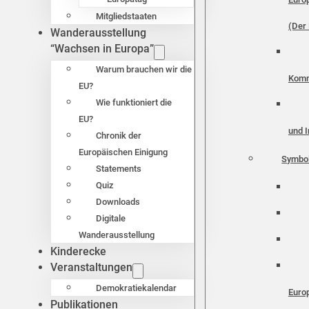
Mitgliedstaaten
(Der 
Wanderausstellung
“Wachsen in Europa”
Warum brauchen wir die
Komm
EU?
Wie funktioniert die
EU?
und I
Chronik der
Europäischen Einigung
Symbo
Statements
Quiz
Downloads
Digitale
Wanderausstellung
Kinderecke
Veranstaltungen
Demokratiekalendar
Euro
Publikationen