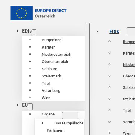
EDIs
EDIs
Burgenland
Burgen
Kärnten
Kärnte
Niederösterreich
Oberösterreich
Nieder
Salzburg
Oberös
Steiermark
Tirol
Salzbu
Vorarlberg
Wien
Steier
EU
Tirol
Organe
Vorarl
Das Europäische
Parlament
Wien