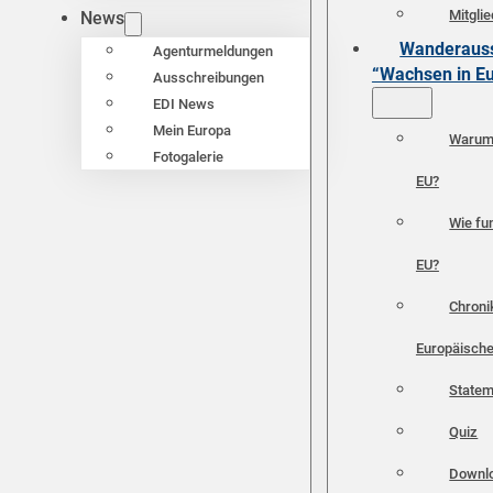
Mitgli
News
Wanderauss
Agenturmeldungen
“Wachsen in E
Ausschreibungen
EDI News
Mein Europa
Warum 
Fotogalerie
EU?
Wie fun
EU?
Chroni
Europäische
Statem
Quiz
Downl