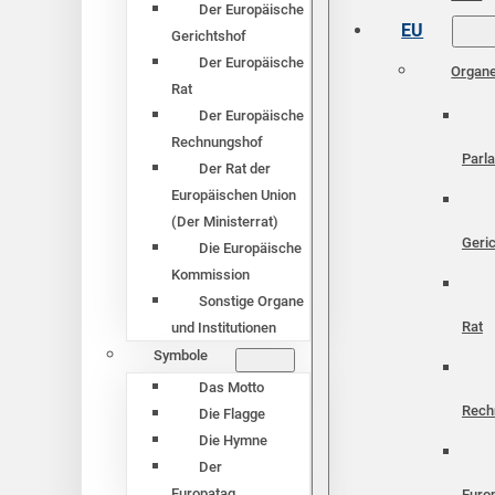
Der Europäische
EU
Gerichtshof
Der Europäische
Organ
Rat
Der Europäische
Rechnungshof
Parl
Der Rat der
Europäischen Union
(Der Ministerrat)
Geri
Die Europäische
Kommission
Sonstige Organe
Rat
und Institutionen
Symbole
Das Motto
Rech
Die Flagge
Die Hymne
Der
Europatag
Euro