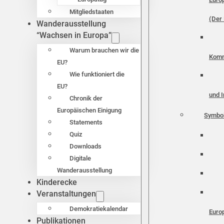
Mitgliedstaaten
(Der 
Wanderausstellung
“Wachsen in Europa”
Warum brauchen wir die
Komm
EU?
Wie funktioniert die
EU?
und I
Chronik der
Europäischen Einigung
Symbo
Statements
Quiz
Downloads
Digitale
Wanderausstellung
Kinderecke
Veranstaltungen
Demokratiekalendar
Euro
Publikationen