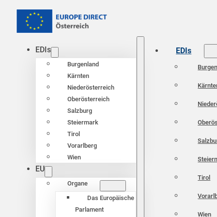
EDIs
EDIs
Burgenland
Burgen
Kärnten
Kärnte
Niederösterreich
Oberösterreich
Nieder
Salzburg
Oberös
Steiermark
Tirol
Salzbu
Vorarlberg
Wien
Steier
EU
Tirol
Organe
Vorarl
Das Europäische
Parlament
Wien