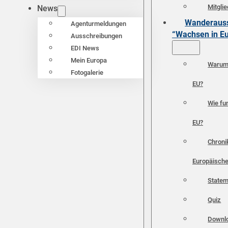
Mitgli
News
Wanderauss
Agenturmeldungen
“Wachsen in E
Ausschreibungen
EDI News
Mein Europa
Warum 
Fotogalerie
EU?
Wie fun
EU?
Chroni
Europäische
Statem
Quiz
Downl