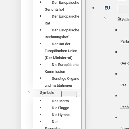
Der Europäische
EU
Gerichtshof
Der Europäische
Organ
Rat
Der Europäische
Rechnungshof
Parl
Der Rat der
Europäischen Union
(Der Ministerrat)
Geri
Die Europäische
Kommission
Sonstige Organe
Rat
und Institutionen
Symbole
Das Motto
Rech
Die Flagge
Die Hymne
Der
Europatag
Euro