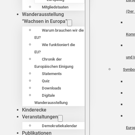
Mitgliedstaaten
(Der 
Wanderausstellung
“Wachsen in Europa”
Warum brauchen wir die
Komm
EU?
Wie funktioniert die
EU?
und I
Chronik der
Europäischen Einigung
Symbo
Statements
Quiz
Downloads
Digitale
Wanderausstellung
Kinderecke
Veranstaltungen
Demokratiekalendar
Euro
Publikationen