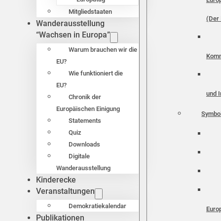
Mitgliedstaaten
(Der 
Wanderausstellung
“Wachsen in Europa”
Warum brauchen wir die
Komm
EU?
Wie funktioniert die
EU?
und I
Chronik der
Europäischen Einigung
Symbo
Statements
Quiz
Downloads
Digitale
Wanderausstellung
Kinderecke
Veranstaltungen
Demokratiekalendar
Euro
Publikationen