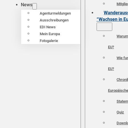
Mitgli
News
Wanderauss
Agenturmeldungen
“Wachsen in E
Ausschreibungen
EDI News
Mein Europa
Warum 
Fotogalerie
EU?
Wie fun
EU?
Chroni
Europäische
Statem
Quiz
Downl