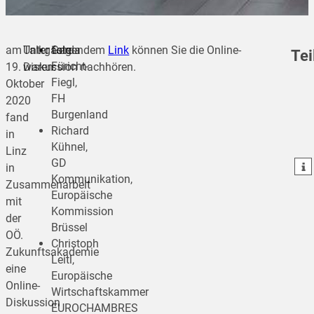
am
Talkgäste
Unter folgendem
Gerda
Link
können Sie die Online-
Tei
Füricht-
19.
waren:
Diskussion nachhören.
Fiegl,
Oktober
FH
2020
Burgenland
teilen
fand
Richard
in
teilen
Kühnel,
Linz
GD
teilen
in
Kommunikation,
Zusammenarbeit
Europäische
mit
Kommission
der
Brüssel
OÖ.
Christoph
Zukunftsakademie
Leitl,
eine
Europäische
Online-
Wirtschaftskammer
Diskussion
EUROCHAMBRES