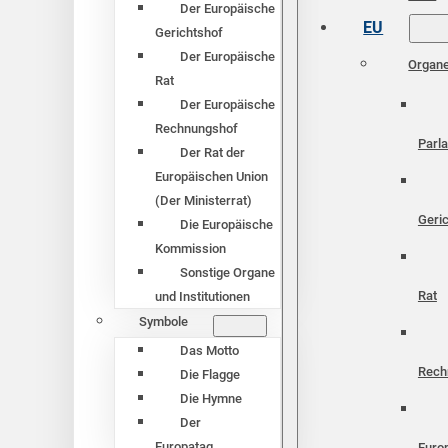
Der Europäische
EU
Gerichtshof
Der Europäische
Organ
Rat
Der Europäische
Rechnungshof
Parl
Der Rat der
Europäischen Union
(Der Ministerrat)
Geri
Die Europäische
Kommission
Sonstige Organe
Rat
und Institutionen
Symbole
Das Motto
Rech
Die Flagge
Die Hymne
Der
Europatag
Euro