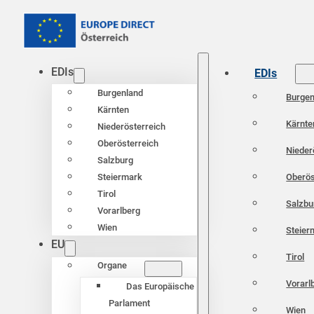
EDIs
EDIs
Burgenland
Burgen
Kärnten
Kärnte
Niederösterreich
Oberösterreich
Nieder
Salzburg
Oberös
Steiermark
Tirol
Salzbu
Vorarlberg
Wien
Steier
EU
Tirol
Organe
Vorarl
Das Europäische
Parlament
Wien