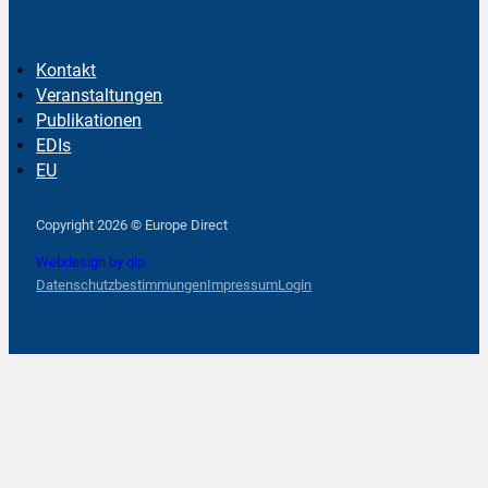
Kontakt
Veranstaltungen
Publikationen
EDIs
EU
Follow us on Facebook
Follow us on Instagram
Follow us on YouTube
Copyright 2026 © Europe Direct
Webdesign by qlp
Datenschutzbestimmungen
Impressum
Login