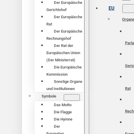
Der Europäische
EU
Gerichtshof
Der Europäische
Organ
Rat
Der Europäische
Rechnungshof
Parl
Der Rat der
Europäischen Union
(Der Ministerrat)
Geri
Die Europäische
Kommission
Sonstige Organe
Rat
und Institutionen
Symbole
Das Motto
Rech
Die Flagge
Die Hymne
Der
Europatag
Euro