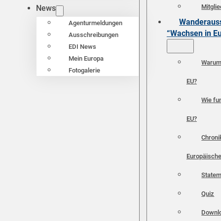
Mitgli
News
Wanderauss
Agenturmeldungen
“Wachsen in E
Ausschreibungen
EDI News
Mein Europa
Warum 
Fotogalerie
EU?
Wie fun
EU?
Chroni
Europäische
Statem
Quiz
Downl