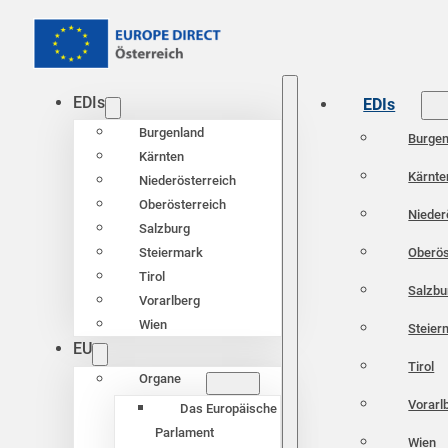
EDIs
EDIs
Burgenland
Burgen
Kärnten
Kärnte
Niederösterreich
Oberösterreich
Nieder
Salzburg
Oberös
Steiermark
Tirol
Salzbu
Vorarlberg
Wien
Steier
EU
Tirol
Organe
Vorarl
Das Europäische
Parlament
Wien