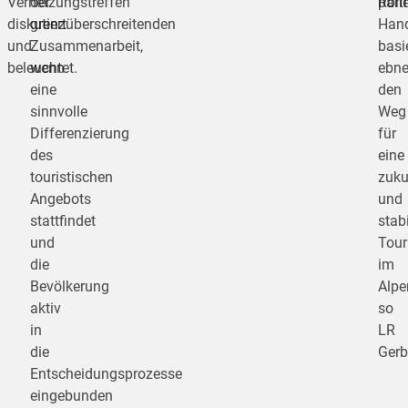
Vernetzungstreffen
der
Rolle
part
diskutiert
grenzüberschreitenden
Han
und
Zusammenarbeit,
basi
beleuchtet.
wenn
ebn
eine
den
sinnvolle
Weg
Differenzierung
für
des
eine
touristischen
zuku
Angebots
und
stattfindet
stab
und
Tour
die
im
Bevölkerung
Alpe
aktiv
so
in
LR
die
Gerb
Entscheidungsprozesse
eingebunden