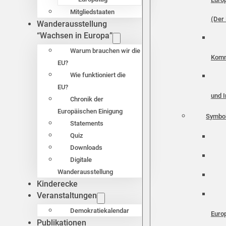
Mitgliedstaaten
(Der 
Wanderausstellung
“Wachsen in Europa”
Warum brauchen wir die
Komm
EU?
Wie funktioniert die
EU?
und I
Chronik der
Europäischen Einigung
Symbo
Statements
Quiz
Downloads
Digitale
Wanderausstellung
Kinderecke
Veranstaltungen
Demokratiekalendar
Euro
Publikationen