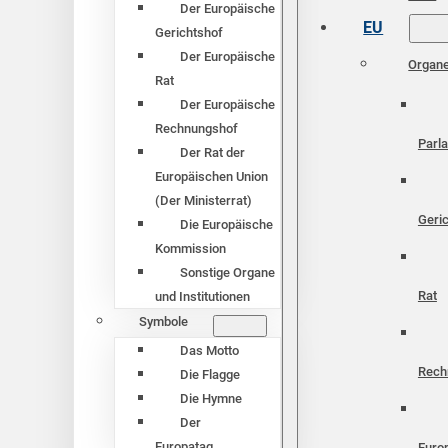
Der Europäische
EU
Gerichtshof
Der Europäische
Organ
Rat
Der Europäische
Rechnungshof
Parl
Der Rat der
Europäischen Union
(Der Ministerrat)
Geri
Die Europäische
Kommission
Sonstige Organe
Rat
und Institutionen
Symbole
Das Motto
Rech
Die Flagge
Die Hymne
Der
Europatag
Euro