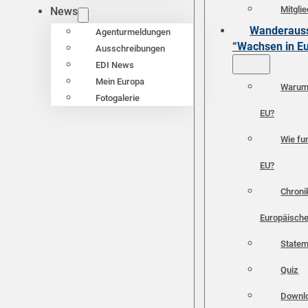
Mitgli
News
Wanderauss
Agenturmeldungen
“Wachsen in E
Ausschreibungen
EDI News
Mein Europa
Warum 
Fotogalerie
EU?
Wie fun
EU?
Chroni
Europäische
Statem
Quiz
Downl