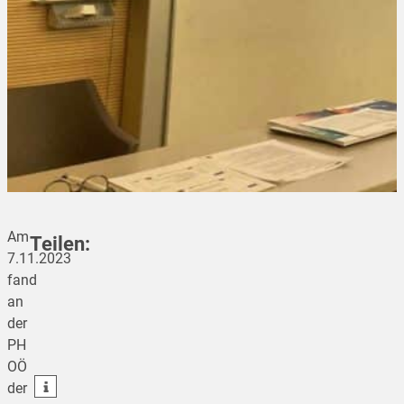
Am
Teilen:
7.11.2023
fand
an
teilen
der
PH
teilen
OÖ
teilen
der