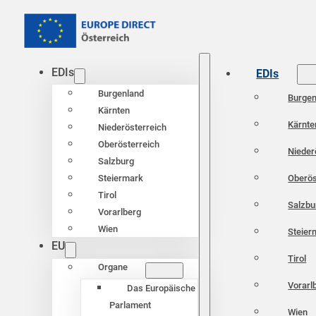
EDIs
EDIs
Burgenland
Burgen
Kärnten
Kärnte
Niederösterreich
Oberösterreich
Nieder
Salzburg
Oberös
Steiermark
Tirol
Salzbu
Vorarlberg
Wien
Steier
EU
Tirol
Organe
Vorarl
Das Europäische
Parlament
Wien