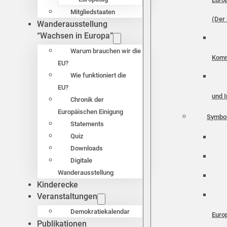
Mitgliedstaaten
(Der 
Wanderausstellung
“Wachsen in Europa”
Warum brauchen wir die
Komm
EU?
Wie funktioniert die
EU?
und I
Chronik der
Europäischen Einigung
Symbo
Statements
Quiz
Downloads
Digitale
Wanderausstellung
Kinderecke
Veranstaltungen
Demokratiekalendar
Euro
Publikationen