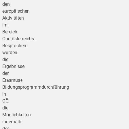
den
europäischen
Aktivitäten
im
Bereich
Oberösterreichs.
Besprochen
wurden
die
Ergebnisse
der
Erasmus+
Bildungsprogrammdurchführung
in
OÖ,
die
Möglichkeiten
innerhalb
des