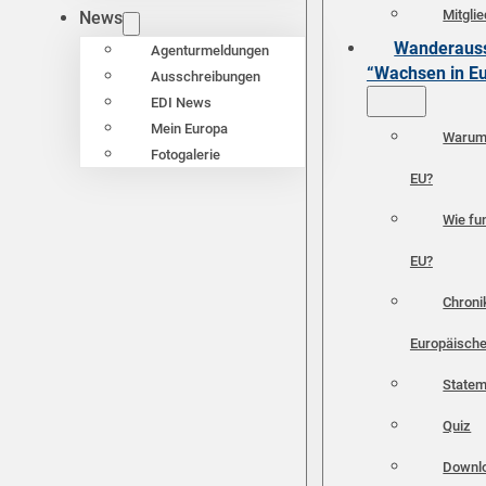
Mitgli
News
Wanderauss
Agenturmeldungen
“Wachsen in E
Ausschreibungen
EDI News
Mein Europa
Warum 
Fotogalerie
EU?
Wie fun
EU?
Chroni
Europäische
Statem
Quiz
Downl