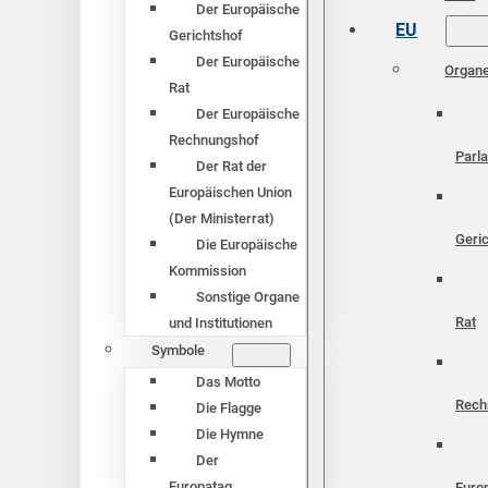
Der Europäische
EU
Gerichtshof
Der Europäische
Organ
Rat
Der Europäische
Rechnungshof
Parl
Der Rat der
Europäischen Union
(Der Ministerrat)
Geri
Die Europäische
Kommission
Sonstige Organe
Rat
und Institutionen
Symbole
Das Motto
Rech
Die Flagge
Die Hymne
Der
Europatag
Euro