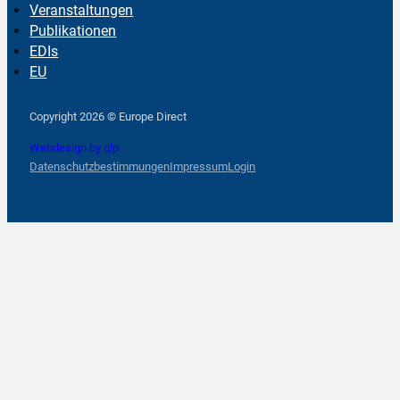
Veranstaltungen
Publikationen
EDIs
EU
Follow us on Facebook
Follow us on Instagram
Follow us on YouTube
Copyright 2026 © Europe Direct
Webdesign by qlp
Datenschutzbestimmungen
Impressum
Login