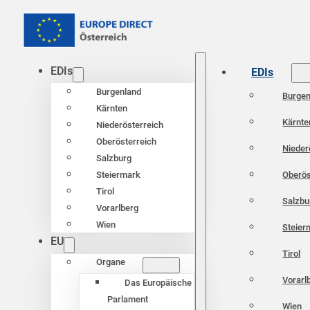
EDIs
EDIs
Burgenland
Burgen
Kärnten
Kärnte
Niederösterreich
Oberösterreich
Nieder
Salzburg
Oberös
Steiermark
Tirol
Salzbu
Vorarlberg
Wien
Steier
EU
Tirol
Organe
Vorarl
Das Europäische
Parlament
Wien