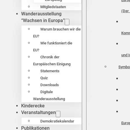
Mitgliedstaaten
(Der 
Wanderausstellung
“Wachsen in Europa”
Warum brauchen wir die
Komm
EU?
Wie funktioniert die
EU?
und I
Chronik der
Europäischen Einigung
Symbo
Statements
Quiz
Downloads
Digitale
Wanderausstellung
Kinderecke
Veranstaltungen
Demokratiekalendar
Euro
Publikationen