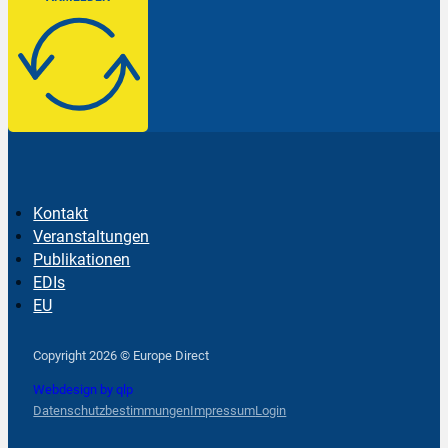
Kontakt
Veranstaltungen
Publikationen
EDIs
EU
Follow us on Facebook
Follow us on Instagram
Follow us on YouTube
Copyright 2026 © Europe Direct
Webdesign by qlp
Datenschutzbestimmungen
Impressum
Login