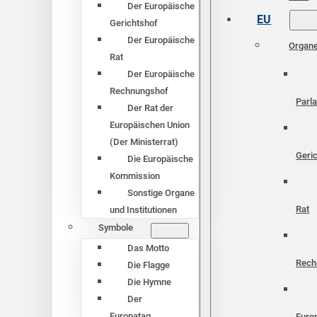
Der Europäische
EU
Gerichtshof
Der Europäische
Organ
Rat
Der Europäische
Rechnungshof
Parl
Der Rat der
Europäischen Union
(Der Ministerrat)
Geri
Die Europäische
Kommission
Sonstige Organe
Rat
und Institutionen
Symbole
Das Motto
Rech
Die Flagge
Die Hymne
Der
Europatag
Euro