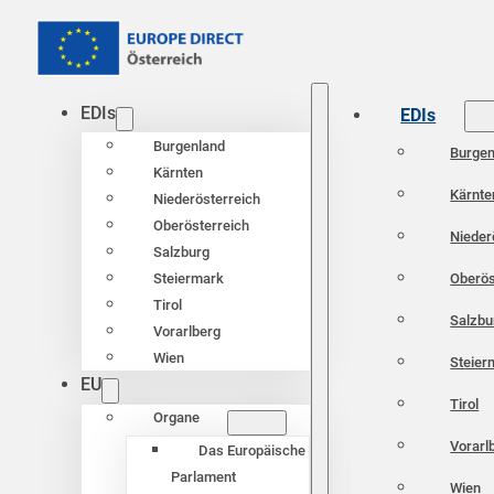
EDIs
EDIs
Burgenland
Burgen
Kärnten
Kärnte
Niederösterreich
Oberösterreich
Nieder
Salzburg
Oberös
Steiermark
Tirol
Salzbu
Vorarlberg
Wien
Steier
EU
Tirol
Organe
Vorarl
Das Europäische
Parlament
Wien