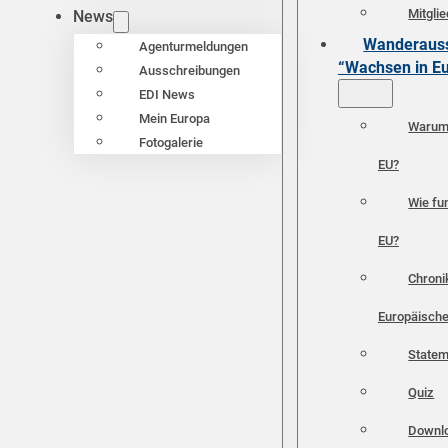
Mitgli
News
Wanderauss
Agenturmeldungen
“Wachsen in E
Ausschreibungen
EDI News
Mein Europa
Warum 
Fotogalerie
EU?
Wie fun
EU?
Chroni
Europäische
Statem
Quiz
Downl