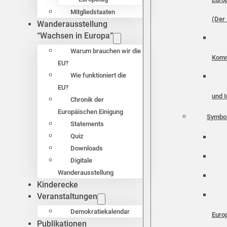
Mitgliedstaaten
(Der 
Wanderausstellung
“Wachsen in Europa”
Warum brauchen wir die
Komm
EU?
Wie funktioniert die
EU?
und I
Chronik der
Europäischen Einigung
Symbo
Statements
Quiz
Downloads
Digitale
Wanderausstellung
Kinderecke
Veranstaltungen
Demokratiekalendar
Euro
Publikationen