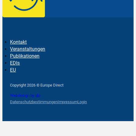
Kontakt
Veranstaltungen
Publikationen
EDIs
EU
Follow us on Facebook
Follow us on Instagram
Follow us on YouTube
Copyright 2026 © Europe Direct
Webdesign by qlp
Datenschutzbestimmungen
Impressum
Login