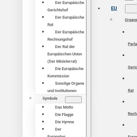
Der Europäische
EU
Gerichtshof
Der Europäische
Organ
Rat
Der Europäische
Rechnungshof
Parl
Der Rat der
Europäischen Union
(Der Ministerrat)
Geri
Die Europäische
Kommission
Sonstige Organe
Rat
und Institutionen
Symbole
Das Motto
Rech
Die Flagge
Die Hymne
Der
Europatag
Euro