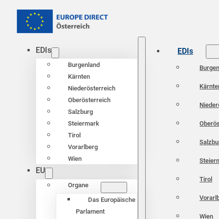
EDIs
EDIs
Burgenland
Burgen
Kärnten
Kärnte
Niederösterreich
Oberösterreich
Nieder
Salzburg
Oberös
Steiermark
Tirol
Salzbu
Vorarlberg
Wien
Steier
EU
Tirol
Organe
Vorarl
Das Europäische
Parlament
Wien