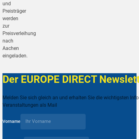
und
Preisträger
werden
zur
Preisverleihung
nach
Aachen
eingeladen.
Der EUROPE DIRECT Newslett
Melden Sie sich gleich an und erhalten Sie die wichtigsten Inf
Veranstaltungen als Mail
Vorname