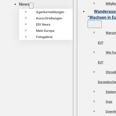
Mitgli
News
Wanderauss
Agenturmeldungen
“Wachsen in E
Ausschreibungen
EDI News
Mein Europa
Warum 
Fotogalerie
EU?
Wie fun
EU?
Chroni
Europäische
Statem
Quiz
Downl