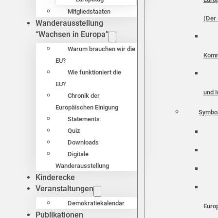
Mitgliedstaaten
(Der 
Wanderausstellung
“Wachsen in Europa”
Warum brauchen wir die
Komm
EU?
Wie funktioniert die
EU?
und I
Chronik der
Europäischen Einigung
Symbo
Statements
Quiz
Downloads
Digitale
Wanderausstellung
Kinderecke
Veranstaltungen
Demokratiekalendar
Euro
Publikationen