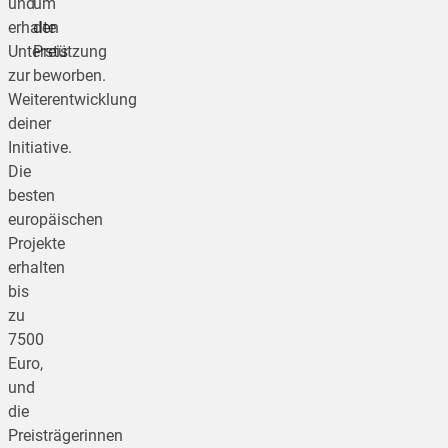
und
um
erhalte
den
Unterstützung
Preis
zur
beworben.
Weiterentwicklung
deiner
Initiative.
Die
besten
europäischen
Projekte
erhalten
bis
zu
7500
Euro,
und
die
Preisträgerinnen