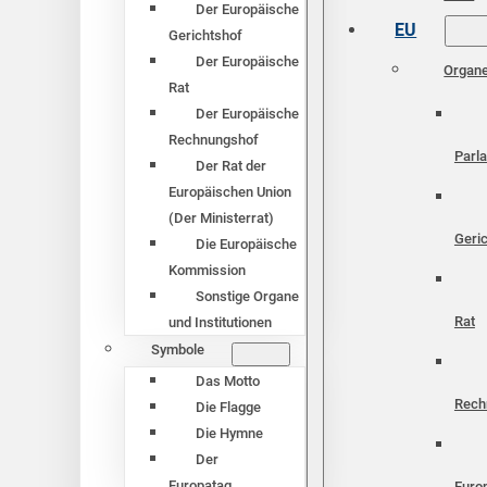
Der Europäische
EU
Gerichtshof
Der Europäische
Organ
Rat
Der Europäische
Rechnungshof
Parl
Der Rat der
Europäischen Union
(Der Ministerrat)
Geri
Die Europäische
Kommission
Sonstige Organe
Rat
und Institutionen
Symbole
Das Motto
Rech
Die Flagge
Die Hymne
Der
Europatag
Euro