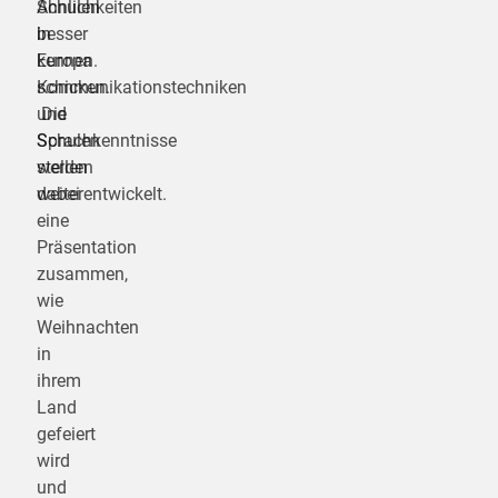
Schulen
Ähnlichkeiten
in
besser
Europa
kennen.
schicken.
Kommunikationstechniken
Die
und
Schulen
Sprachkenntnisse
stellen
werden
dabei
weiterentwickelt.
eine
Präsentation
zusammen,
wie
Weihnachten
in
ihrem
Land
gefeiert
wird
und