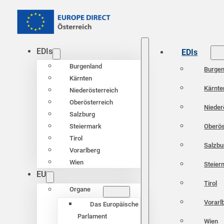
EDIs
EDIs
Burgenland
Burgen
Kärnten
Kärnte
Niederösterreich
Oberösterreich
Nieder
Salzburg
Oberös
Steiermark
Tirol
Salzbu
Vorarlberg
Wien
Steier
EU
Tirol
Organe
Vorarl
Das Europäische
Parlament
Wien