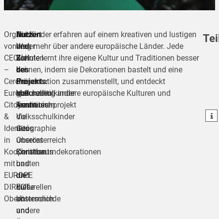
Organisiert
Auch
Nutzen
Die Kinder erfahren auf einem kreativen und lustigen
Tei
von
heuer
und
Weg mehr über andere europäische Länder. Jede
CECI
konnten
Ziel
Schule lernt ihre eigene Kultur und Traditionen besser
–
bei
des
kennen, indem sie Dekorationen bastelt und eine
teilen
Cercle
diesem
Projekts:
Präsentation zusammenstellt, und entdeckt
Europe
kulturellen
Volksschulkinder
gleichzeitig andere europäische Kulturen und
teilen
Citoyennetés
Austauschprojekt
lernen
Traditionen.
teilen
&
Volksschulkinder
die
Identités
aus
Geographie
in
Oberösterreich
unseres
Kooperation
Christbaumdekorationen
Kontinents
mit
basten
und
EUROPE
und
die
DIRECT
diese
kulturellen
Oberösterreich
an
Unterschiede
andere
und