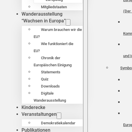
Mitgliedstaaten
(Der 
Wanderausstellung
“Wachsen in Europa”
Warum brauchen wir die
Komm
EU?
Wie funktioniert die
EU?
und I
Chronik der
Europäischen Einigung
Symbo
Statements
Quiz
Downloads
Digitale
Wanderausstellung
Kinderecke
Veranstaltungen
Demokratiekalendar
Euro
Publikationen