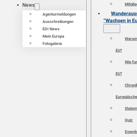
Mitgli
News
Wanderauss
Agenturmeldungen
“Wachsen in E
Ausschreibungen
EDI News
Mein Europa
Warum 
Fotogalerie
EU?
Wie fun
EU?
Chroni
Europäische
Statem
Quiz
Downl