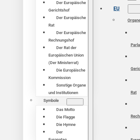
Der Europäische
EU
Gerichtshof
Der Europäische
Organ
Rat
Der Europäische
Rechnungshof
Parl
Der Rat der
Europäischen Union
(Der Ministerrat)
Geri
Die Europäische
Kommission
Sonstige Organe
Rat
und Institutionen
Symbole
Das Motto
Rech
Die Flagge
Die Hymne
Der
Europatag
Euro