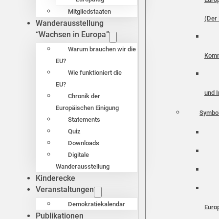
Mitgliedstaaten
(Der 
Wanderausstellung
“Wachsen in Europa”
Warum brauchen wir die
Komm
EU?
Wie funktioniert die
EU?
und I
Chronik der
Europäischen Einigung
Symbo
Statements
Quiz
Downloads
Digitale
Wanderausstellung
Kinderecke
Veranstaltungen
Demokratiekalendar
Euro
Publikationen