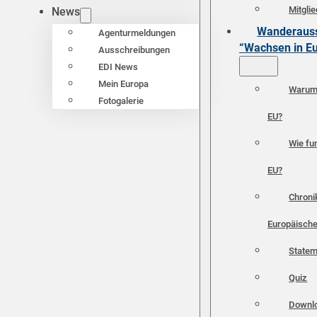
Mitgli
News
Wanderauss
Agenturmeldungen
“Wachsen in E
Ausschreibungen
EDI News
Mein Europa
Warum 
Fotogalerie
EU?
Wie fun
EU?
Chroni
Europäische
Statem
Quiz
Downl