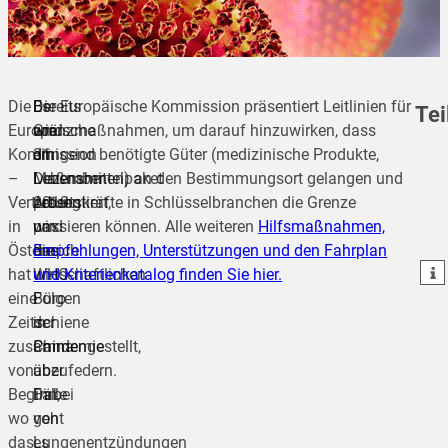
Die
Bereits
Es
Die Europäische Kommission präsentiert Leitlinien für
Tei
Europäische
am
wird
Grenzmaßnahmen, um darauf hinzuwirken, dass
Kommission
31.
ein
dringend benötigte Güter (medizinische Produkte,
–
Dezember
Maßnahmenpaket
Lebensmittel) an den Bestimmungsort gelangen und
teilen
Vertretung
2019
präsentiert,
Arbeitskräfte in Schlüsselbranchen die Grenze
in
wird
um
passieren können. Alle weiteren
Hilfsmaßnahmen,
teilen
Österreich
das
die
Empfehlungen, Unterstützungen und den Fahrplan
teilen
hat
WHO-
wirtschaftlichen
und Kriterienkatalog finden Sie hier.
eine
Büro
Folgen
Zeitschiene
in
der
zusammengestellt,
China
Pandemie
von
über
abzufedern.
Beginn,
Fälle
Dabei
wo
von
geht
das
Lungenentzündungen
es