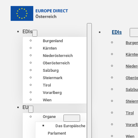
EDIs
EDIs
Burgenland
Burgen
Kärnten
Kärnte
Niederösterreich
Oberösterreich
Nieder
Salzburg
Oberös
Steiermark
Tirol
Salzbu
Vorarlberg
Wien
Steier
EU
Tirol
Organe
Vorarl
Das Europäische
Parlament
Wien