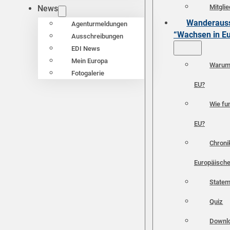
Mitgli
News
Wanderauss
Agenturmeldungen
“Wachsen in E
Ausschreibungen
EDI News
Mein Europa
Warum 
Fotogalerie
EU?
Wie fun
EU?
Chroni
Europäische
Statem
Quiz
Downl