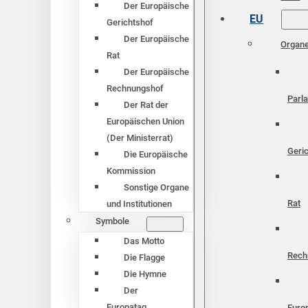
Der Europäische
EU
Gerichtshof
Der Europäische
Organ
Rat
Der Europäische
Rechnungshof
Parl
Der Rat der
Europäischen Union
(Der Ministerrat)
Geri
Die Europäische
Kommission
Sonstige Organe
Rat
und Institutionen
Symbole
Das Motto
Rech
Die Flagge
Die Hymne
Der
Europatag
Euro