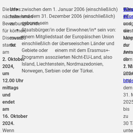
Die
Infos:
Um
zwischen dem 1. Januar 2006 (einschließlich)
Wen
Gen
#Dis
und dem 31. Dezember 2006 (einschließlich)
nächste
teilnehmen
du
Info
#Eu
geboren sein
Bewerbungsrunde
zu
ausg
und
Staatsbürger/in oder Einwohner/in* sein von:
für
können,
wirst
die
einem Mitgliedstaat der Europäischen Union
DiscoverEU
musst
kann
Mögl
einschließlich der überseeischen Länder und
startet
du:
du
zur
Gebiete oder einem mit dem Erasmus+-
am
zwis
Anm
Programm assoziierten Nicht-EU-Land, also
2. Oktober
dem
ab
Island, Liechtenstein, Nordmazedonien,
2024,
1. M
2.10
Norwegen, Serbien oder der Türkei.
um
202
unter
12.00 Uhr
und
http
mittags
dem
und
31. 
endet
202
am
bis
16. Oktober
zu
2024.
30 T
Wenn
unte