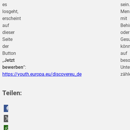
es
sein
losgeht,
Men
erscheint
mit
auf
Behi
dieser
oder
Seite
Gesu
der
kön
Button
auf
„
Jetzt
beso
bewerben
“:
Unte
https://youth.europa.eu/discovereu_de
zähl
Teilen:
teilen
teilen