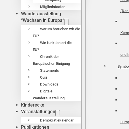
Mitgliedstaaten
(Der 
Wanderausstellung
“Wachsen in Europa”
Warum brauchen wir die
Komm
EU?
Wie funktioniert die
EU?
und I
Chronik der
Europäischen Einigung
Symbo
Statements
Quiz
Downloads
Digitale
Wanderausstellung
Kinderecke
Veranstaltungen
Demokratiekalendar
Euro
Publikationen