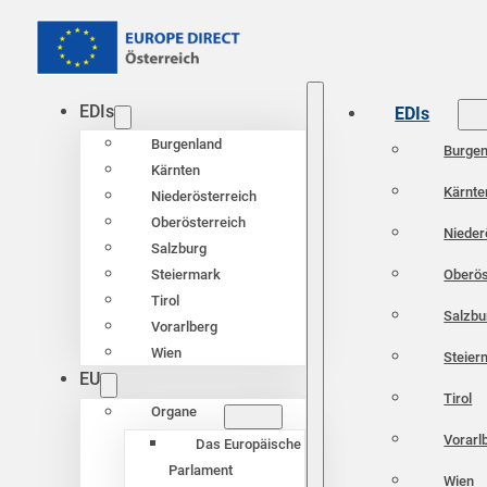
EDIs
EDIs
Burgenland
Burgen
Kärnten
Kärnte
Niederösterreich
Oberösterreich
Nieder
Salzburg
Oberös
Steiermark
Tirol
Salzbu
Vorarlberg
Wien
Steier
EU
Tirol
Organe
Vorarl
Das Europäische
Parlament
Wien