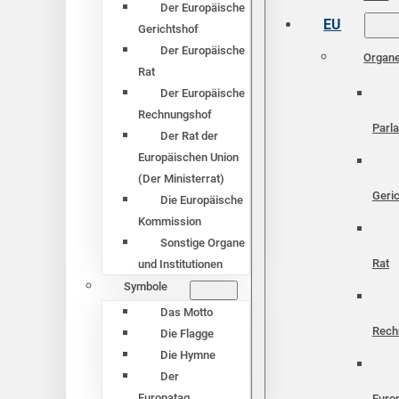
Der Europäische
EU
Gerichtshof
Der Europäische
Organ
Rat
Der Europäische
Rechnungshof
Parl
Der Rat der
Europäischen Union
(Der Ministerrat)
Geri
Die Europäische
Kommission
Sonstige Organe
Rat
und Institutionen
Symbole
Das Motto
Rech
Die Flagge
Die Hymne
Der
Europatag
Euro