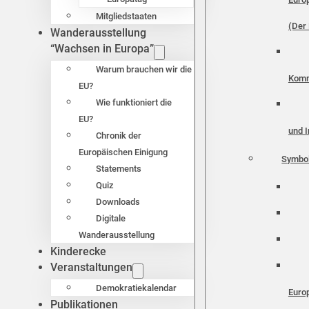
Mitgliedstaaten
(Der 
Wanderausstellung
“Wachsen in Europa”
Warum brauchen wir die
Komm
EU?
Wie funktioniert die
EU?
und I
Chronik der
Europäischen Einigung
Symbo
Statements
Quiz
Downloads
Digitale
Wanderausstellung
Kinderecke
Veranstaltungen
Demokratiekalendar
Euro
Publikationen