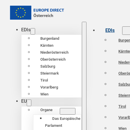
EDIs
EDIs
Burgenland
Burgen
Kärnten
Kärnte
Niederösterreich
Oberösterreich
Nieder
Salzburg
Oberös
Steiermark
Tirol
Salzbu
Vorarlberg
Wien
Steier
EU
Tirol
Organe
Vorarl
Das Europäische
Parlament
Wien