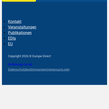
Kontakt
Veranstaltungen
Publikationen
EDIs
EU
Follow us on Facebook
Follow us on Instagram
Follow us on YouTube
Copyright 2026 © Europe Direct
Webdesign by qlp
Datenschutzbestimmungen
Impressum
Login