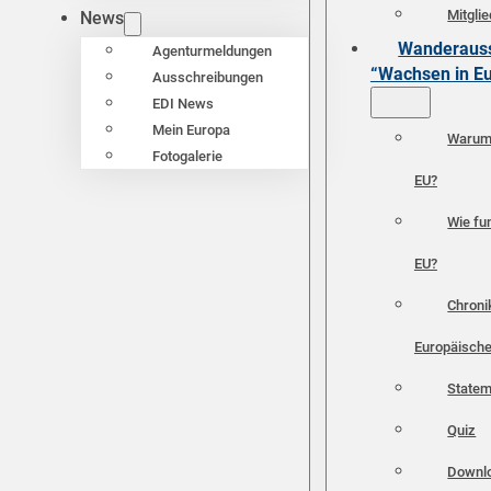
Mitgli
News
Wanderauss
Agenturmeldungen
“Wachsen in E
Ausschreibungen
EDI News
Mein Europa
Warum 
Fotogalerie
EU?
Wie fun
EU?
Chroni
Europäische
Statem
Quiz
Downl