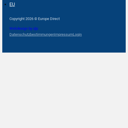
EU
Follow us on Facebook
Follow us on Instagram
Follow us on YouTube
Copyright 2026 © Europe Direct
Webdesign by qlp
Datenschutzbestimmungen
Impressum
Login