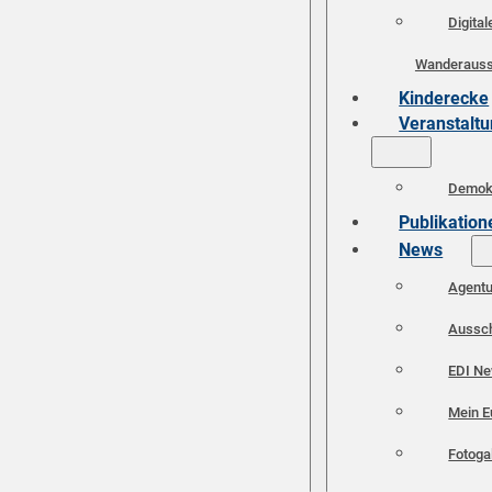
Digital
Wanderauss
Kinderecke
Veranstalt
Demokr
Publikation
News
Agent
Aussc
EDI N
Mein E
Fotoga