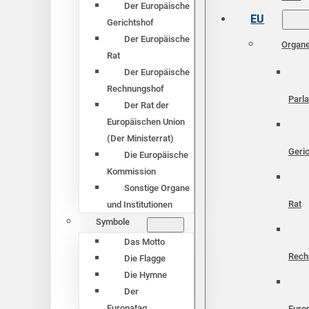
Der Europäische
EU
Gerichtshof
Der Europäische
Organ
Rat
Der Europäische
Rechnungshof
Parl
Der Rat der
Europäischen Union
(Der Ministerrat)
Geri
Die Europäische
Kommission
Sonstige Organe
Rat
und Institutionen
Symbole
Das Motto
Rech
Die Flagge
Die Hymne
Der
Europatag
Euro