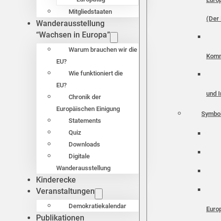
Mitgliedstaaten
(Der 
Wanderausstellung
“Wachsen in Europa”
Warum brauchen wir die
Komm
EU?
Wie funktioniert die
EU?
und I
Chronik der
Europäischen Einigung
Symbo
Statements
Quiz
Downloads
Digitale
Wanderausstellung
Kinderecke
Veranstaltungen
Demokratiekalendar
Euro
Publikationen