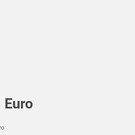
m Euro
ro