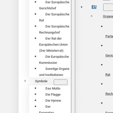
Der Europäische
EU
Gerichtshof
Der Europäische
Organ
Rat
Der Europäische
Rechnungshof
Parl
Der Rat der
Europäischen Union
(Der Ministerrat)
Geri
Die Europäische
Kommission
Sonstige Organe
Rat
und Institutionen
Symbole
Das Motto
Rech
Die Flagge
Die Hymne
Der
Europatag
Euro