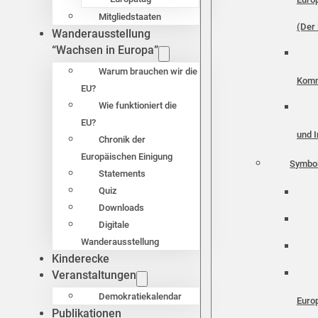
Mitgliedstaaten
(Der 
Wanderausstellung
“Wachsen in Europa”
Warum brauchen wir die
Komm
EU?
Wie funktioniert die
EU?
und I
Chronik der
Europäischen Einigung
Symbo
Statements
Quiz
Downloads
Digitale
Wanderausstellung
Kinderecke
Veranstaltungen
Demokratiekalendar
Euro
Publikationen