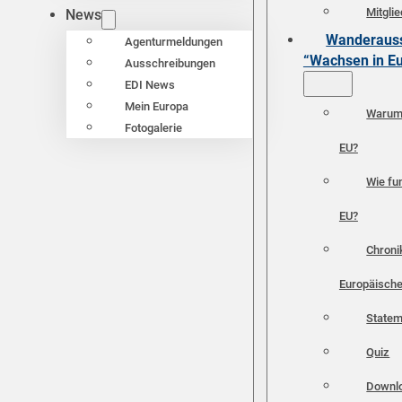
Mitgli
News
Wanderauss
Agenturmeldungen
“Wachsen in E
Ausschreibungen
EDI News
Mein Europa
Warum 
Fotogalerie
EU?
Wie fun
EU?
Chroni
Europäische
Statem
Quiz
Downl