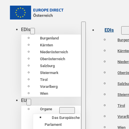
EDIs
EDIs
Burgenland
Burgen
Kärnten
Kärnte
Niederösterreich
Oberösterreich
Nieder
Salzburg
Oberös
Steiermark
Tirol
Salzbu
Vorarlberg
Wien
Steier
EU
Tirol
Organe
Vorarl
Das Europäische
Parlament
Wien