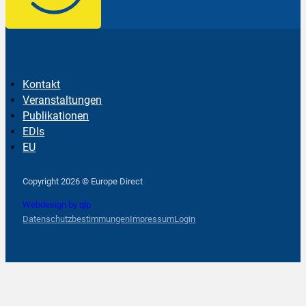
Kontakt
Veranstaltungen
Publikationen
EDIs
EU
Follow us on Facebook
Follow us on Instagram
Follow us on YouTube
Copyright 2026 © Europe Direct
Webdesign by qlp
Datenschutzbestimmungen
Impressum
Login