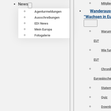
Mitgli
News
Wanderauss
Agenturmeldungen
“Wachsen in E
Ausschreibungen
EDI News
Mein Europa
Warum 
Fotogalerie
EU?
Wie fun
EU?
Chroni
Europäische
Statem
Quiz
Downl