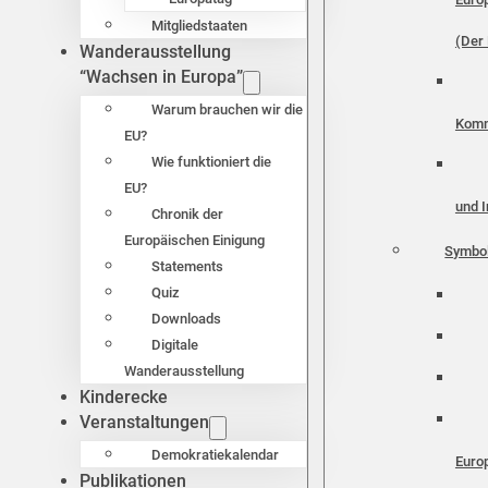
Mitgliedstaaten
(Der 
Wanderausstellung
“Wachsen in Europa”
Warum brauchen wir die
Komm
EU?
Wie funktioniert die
EU?
und I
Chronik der
Europäischen Einigung
Symbo
Statements
Quiz
Downloads
Digitale
Wanderausstellung
Kinderecke
Veranstaltungen
Demokratiekalendar
Euro
Publikationen