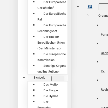
Der Europäische
EU
Gerichtshof
Der Europäische
Organ
Rat
Der Europäische
Rechnungshof
Parl
Der Rat der
Europäischen Union
(Der Ministerrat)
Geri
Die Europäische
Kommission
Sonstige Organe
Rat
und Institutionen
Symbole
Das Motto
Rech
Die Flagge
Die Hymne
Der
Europatag
Euro