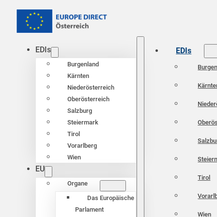
EDIs
EDIs
Burgenland
Burgen
Kärnten
Kärnte
Niederösterreich
Oberösterreich
Nieder
Salzburg
Oberös
Steiermark
Tirol
Salzbu
Vorarlberg
Wien
Steier
EU
Tirol
Organe
Vorarl
Das Europäische
Parlament
Wien