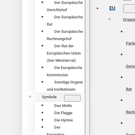
Der Europäische
EU
Gerichtshof
Der Europäische
Organ
Rat
Der Europäische
Rechnungshof
Parl
Der Rat der
Europäischen Union
(Der Ministerrat)
Geri
Die Europäische
Kommission
Sonstige Organe
Rat
und Institutionen
Symbole
Das Motto
Rech
Die Flagge
Die Hymne
Der
Europatag
Euro