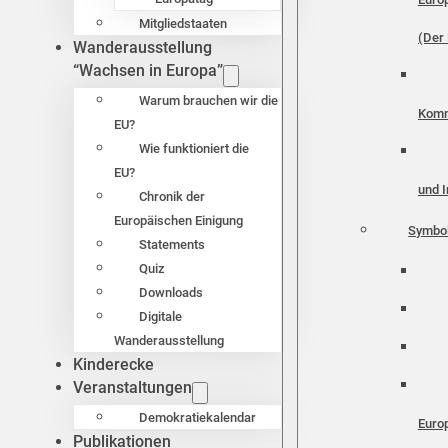
Mitgliedstaaten
(Der 
Wanderausstellung
“Wachsen in Europa”
Warum brauchen wir die
Komm
EU?
Wie funktioniert die
EU?
und I
Chronik der
Europäischen Einigung
Symbo
Statements
Quiz
Downloads
Digitale
Wanderausstellung
Kinderecke
Veranstaltungen
Demokratiekalendar
Euro
Publikationen