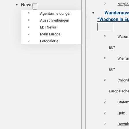
Mitgli
News
Wanderauss
Agenturmeldungen
“Wachsen in E
Ausschreibungen
EDI News
Mein Europa
Warum 
Fotogalerie
EU?
Wie fun
EU?
Chroni
Europäische
Statem
Quiz
Downl