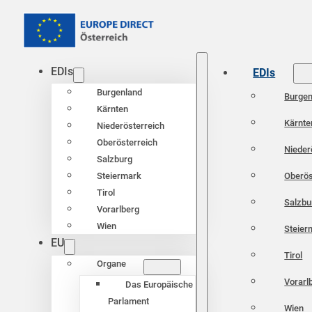
EDIs
EDIs
Burgenland
Burgen
Kärnten
Kärnte
Niederösterreich
Oberösterreich
Nieder
Salzburg
Oberös
Steiermark
Tirol
Salzbu
Vorarlberg
Wien
Steier
EU
Tirol
Organe
Vorarl
Das Europäische
Parlament
Wien