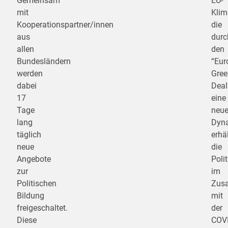
Gemeinsam
EU-
mit
Klim
Kooperationspartner/innen
die
aus
durc
allen
den
Bundesländern
“Eur
werden
Gree
dabei
Deal
17
eine
Tage
neu
lang
Dyn
täglich
erhäl
neue
die
Angebote
Poli
zur
im
Politischen
Zus
Bildung
mit
freigeschaltet.
der
Diese
COV