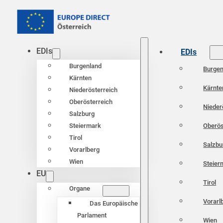
EDIs
EDIs
Burgenland
Burgen
Kärnten
Kärnte
Niederösterreich
Oberösterreich
Nieder
Salzburg
Oberös
Steiermark
Tirol
Salzbu
Vorarlberg
Wien
Steier
EU
Tirol
Organe
Vorarl
Das Europäische
Parlament
Wien