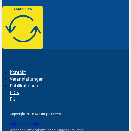
ANMELDEN
Kontakt
Veranstaltungen
Publikationen
EDIs
EU
Follow us on Facebook
Follow us on Instagram
Follow us on YouTube
Copyright 2026 © Europe Direct
Webdesign by qlp
Datenschutzbestimmungen
Impressum
Login