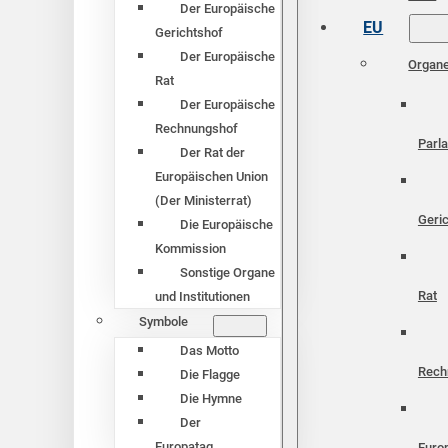
Der Europäische
EU
Gerichtshof
Der Europäische
Organ
Rat
Der Europäische
Rechnungshof
Parl
Der Rat der
Europäischen Union
(Der Ministerrat)
Geri
Die Europäische
Kommission
Sonstige Organe
Rat
und Institutionen
Symbole
Das Motto
Rech
Die Flagge
Die Hymne
Der
Europatag
Euro