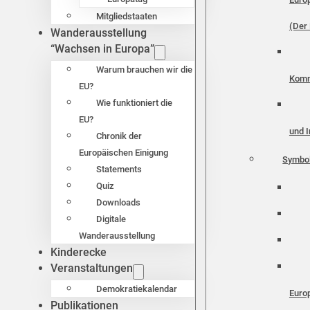
Mitgliedstaaten
(Der 
Wanderausstellung
“Wachsen in Europa”
Warum brauchen wir die
Komm
EU?
Wie funktioniert die
EU?
und I
Chronik der
Europäischen Einigung
Symbo
Statements
Quiz
Downloads
Digitale
Wanderausstellung
Kinderecke
Veranstaltungen
Demokratiekalendar
Euro
Publikationen