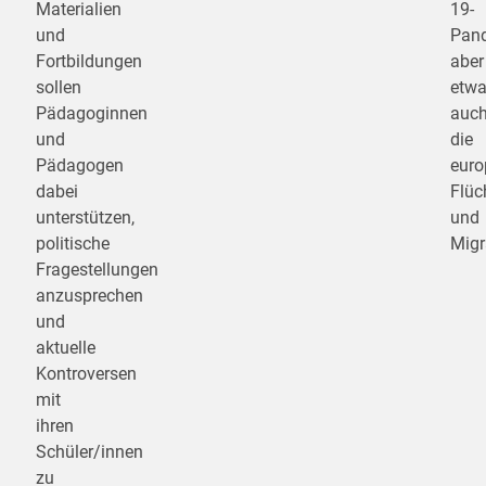
Materialien
19-
und
Pand
Fortbildungen
aber
sollen
etw
Pädagoginnen
auc
und
die
Pädagogen
euro
dabei
Flüc
unterstützen,
und
politische
Migr
Fragestellungen
anzusprechen
und
aktuelle
Kontroversen
mit
ihren
Schüler/innen
zu