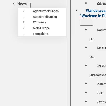
Mitgli
News
Wanderauss
Agenturmeldungen
“Wachsen in E
Ausschreibungen
EDI News
Mein Europa
Warum 
Fotogalerie
EU?
Wie fun
EU?
Chroni
Europäische
Statem
Quiz
Downl