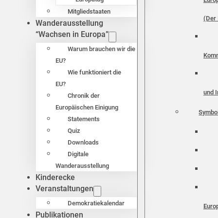
Mitgliedstaaten
(Der 
Wanderausstellung
“Wachsen in Europa”
Warum brauchen wir die
Komm
EU?
Wie funktioniert die
EU?
und I
Chronik der
Europäischen Einigung
Symbo
Statements
Quiz
Downloads
Digitale
Wanderausstellung
Kinderecke
Veranstaltungen
Demokratiekalendar
Euro
Publikationen