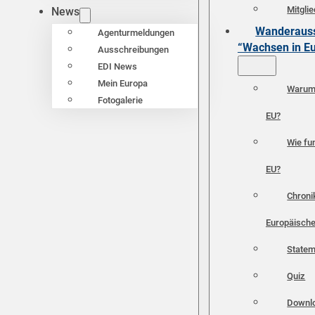
Mitgli
News
Wanderauss
Agenturmeldungen
“Wachsen in E
Ausschreibungen
EDI News
Mein Europa
Warum 
Fotogalerie
EU?
Wie fun
EU?
Chroni
Europäische
Statem
Quiz
Downl