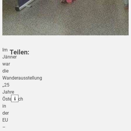
Im
Teilen:
Jänner
war
die
teilen
Wanderausstellung
„25
teilen
Jahre
teilen
Österreich
in
der
EU
–