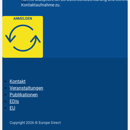
Kontaktaufnahme zu.
ANMELDEN
Kontakt
Veranstaltungen
Publikationen
EDIs
EU
Follow us on Facebook
Follow us on Instagram
Follow us on YouTube
Copyright 2026 © Europe Direct