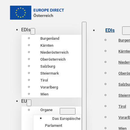
EDIs
EDIs
Burgenland
Burgen
Kärnten
Kärnte
Niederösterreich
Oberösterreich
Nieder
Salzburg
Oberös
Steiermark
Tirol
Salzbu
Vorarlberg
Wien
Steier
EU
Tirol
Organe
Vorarl
Das Europäische
Parlament
Wien