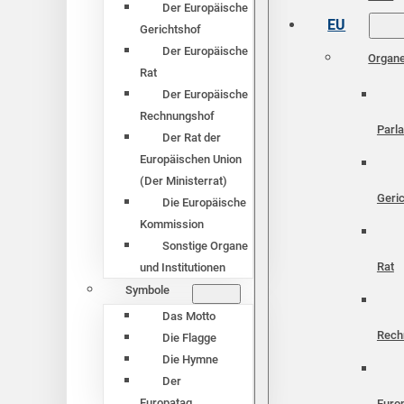
Der Europäische
EU
Gerichtshof
Der Europäische
Organ
Rat
Der Europäische
Rechnungshof
Parl
Der Rat der
Europäischen Union
(Der Ministerrat)
Geri
Die Europäische
Kommission
Sonstige Organe
Rat
und Institutionen
Symbole
Das Motto
Rech
Die Flagge
Die Hymne
Der
Europatag
Euro