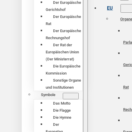
Der Europäische
EU
Gerichtshof
Der Europäische
Organ
Rat
Der Europäische
Rechnungshof
Parl
Der Rat der
Europäischen Union
(Der Ministerrat)
Geri
Die Europäische
Kommission
Sonstige Organe
Rat
und Institutionen
Symbole
Das Motto
Rech
Die Flagge
Die Hymne
Der
Europatag
Euro