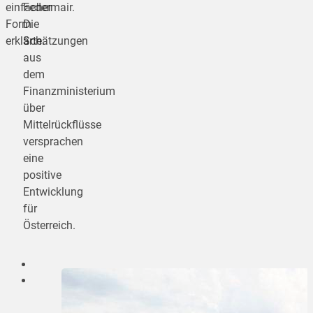
einfacher
Federmair.
Form
Die
erklärte.
Schätzungen
aus
dem
Finanzministerium
über
Mittelrückflüsse
versprachen
eine
positive
Entwicklung
für
Österreich.