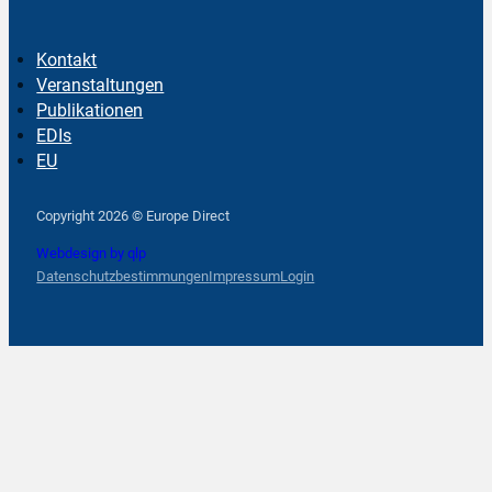
Kontakt
Veranstaltungen
Publikationen
EDIs
EU
Follow us on Facebook
Follow us on Instagram
Follow us on YouTube
Copyright 2026 © Europe Direct
Webdesign by qlp
Datenschutzbestimmungen
Impressum
Login