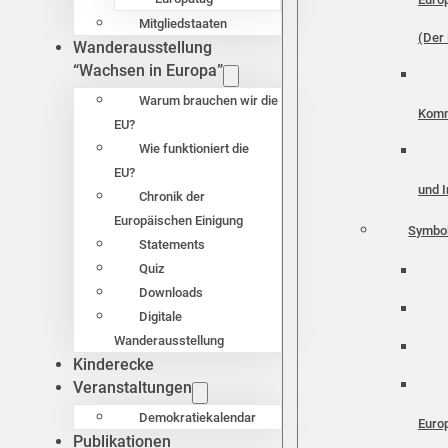
Mitgliedstaaten
(Der 
Wanderausstellung
“Wachsen in Europa”
Warum brauchen wir die
Komm
EU?
Wie funktioniert die
EU?
und I
Chronik der
Europäischen Einigung
Symbo
Statements
Quiz
Downloads
Digitale
Wanderausstellung
Kinderecke
Veranstaltungen
Demokratiekalendar
Euro
Publikationen