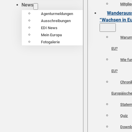
Mitgli
News
Wanderauss
Agenturmeldungen
“Wachsen in E
Ausschreibungen
EDI News
Mein Europa
Warum 
Fotogalerie
EU?
Wie fun
EU?
Chroni
Europäische
Statem
Quiz
Downl