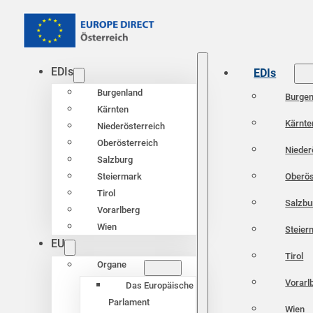
EDIs
EDIs
Burgenland
Burgen
Kärnten
Kärnte
Niederösterreich
Oberösterreich
Nieder
Salzburg
Oberös
Steiermark
Tirol
Salzbu
Vorarlberg
Wien
Steier
EU
Tirol
Organe
Vorarl
Das Europäische
Parlament
Wien