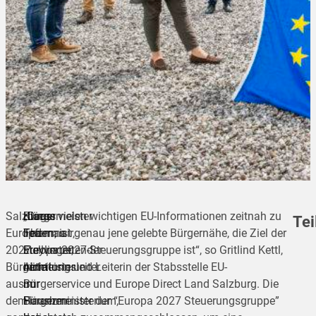
Salzburgs
Bürgermeister
Klaus
„Diese vielen wichtigen EU-Informationen zeitnah zu
Tei
Europa
Thomas
Federmair,
liefern, ist genau jene gelebte Bürgernähe, die Ziel der
2027
Freylinger,
stellvertretender
Europa 2027-Steuerungsgruppe ist“, so Gritlind Kettl,
Bürgermeister
nicht
Abteilungsleiter
Initiatorin und Leiterin der Stabsstelle EU-
teilen
aus
nur
im
Bürgerservice und Europe Direct Land Salzburg. Die
dem
Hausherr
Finanzministerium,
Bürgermeister der “Europa 2027 Steuerungsgruppe”
teilen