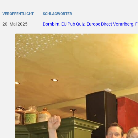
VERÖFFENTLICHT
SCHLAGWÖRTER
20. Mai 2025
Dornbirn
,
EU Pub Quiz
,
Europe Direct Vorarlberg
,
F