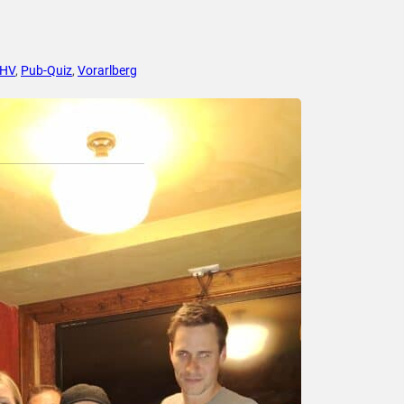
HV
,
Pub-Quiz
,
Vorarlberg