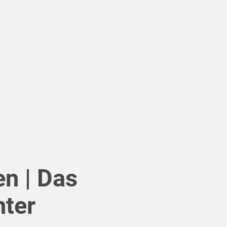
n | Das
nter