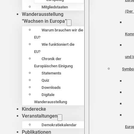
Mitgliedstaaten
(Der 
Wanderausstellung
“Wachsen in Europa”
Warum brauchen wir die
Komm
EU?
Wie funktioniert die
EU?
und I
Chronik der
Europäischen Einigung
Symbo
Statements
Quiz
Downloads
Digitale
Wanderausstellung
Kinderecke
Veranstaltungen
Demokratiekalendar
Euro
Publikationen