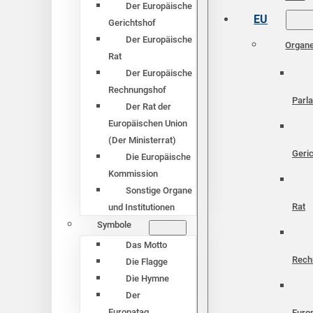
Der Europäische
EU
Gerichtshof
Der Europäische
Organ
Rat
Der Europäische
Rechnungshof
Parl
Der Rat der
Europäischen Union
(Der Ministerrat)
Geri
Die Europäische
Kommission
Sonstige Organe
Rat
und Institutionen
Symbole
Das Motto
Rech
Die Flagge
Die Hymne
Der
Europatag
Euro