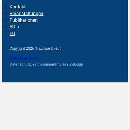
Kontakt
Veranstaltungen
Publikationen
EDIs
EU
Follow us on Facebook
Follow us on Instagram
Follow us on YouTube
Copyright 2026 © Europe Direct
Webdesign by qlp
Datenschutzbestimmungen
Impressum
Login