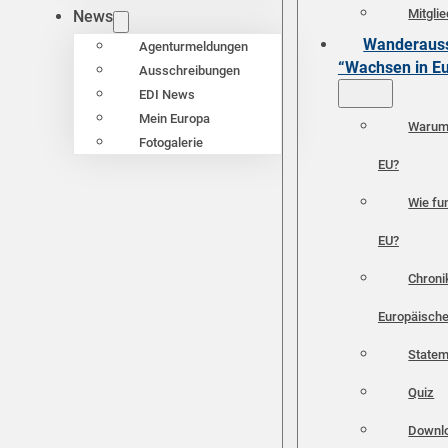
Mitgli
News
Wanderauss
Agenturmeldungen
“Wachsen in E
Ausschreibungen
EDI News
Mein Europa
Warum 
Fotogalerie
EU?
Wie fun
EU?
Chroni
Europäische
Statem
Quiz
Downl