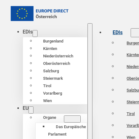
EDIs
EDIs
Burgenland
Burgen
Kärnten
Kärnte
Niederösterreich
Oberösterreich
Nieder
Salzburg
Oberös
Steiermark
Tirol
Salzbu
Vorarlberg
Wien
Steier
EU
Tirol
Organe
Vorarl
Das Europäische
Parlament
Wien