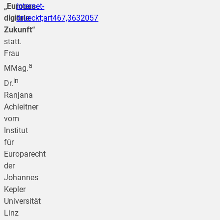
„Europas
internet-
digitale
drueckt;art467,3632057
Zukunft“
statt.
Frau
a
MMag.
in
Dr.
Ranjana
Achleitner
vom
Institut
für
Europarecht
der
Johannes
Kepler
Universität
Linz