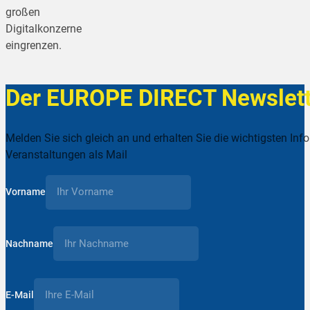
großen
Digitalkonzerne
eingrenzen.
Der EUROPE DIRECT Newslett
Melden Sie sich gleich an und erhalten Sie die wichtigsten Inf
Veranstaltungen als Mail
Vorname
Nachname
E-Mail