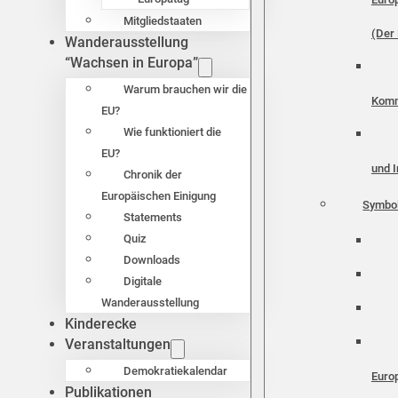
Mitgliedstaaten
(Der 
Wanderausstellung
“Wachsen in Europa”
Warum brauchen wir die
Komm
EU?
Wie funktioniert die
EU?
und I
Chronik der
Europäischen Einigung
Symbo
Statements
Quiz
Downloads
Digitale
Wanderausstellung
Kinderecke
Veranstaltungen
Demokratiekalendar
Euro
Publikationen