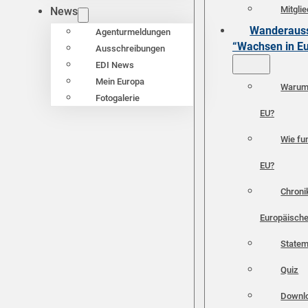
Mitgli
News
Wanderauss
Agenturmeldungen
“Wachsen in E
Ausschreibungen
EDI News
Mein Europa
Warum 
Fotogalerie
EU?
Wie fun
EU?
Chroni
Europäische
Statem
Quiz
Downl