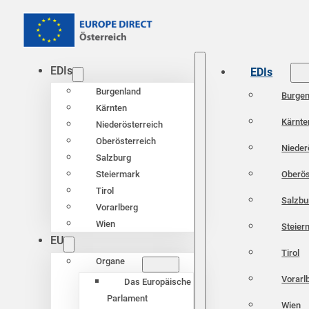
EDIs
EDIs
Burgenland
Burgen
Kärnten
Kärnte
Niederösterreich
Oberösterreich
Nieder
Salzburg
Oberös
Steiermark
Tirol
Salzbu
Vorarlberg
Wien
Steier
EU
Tirol
Organe
Vorarl
Das Europäische
Parlament
Wien