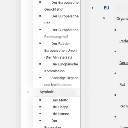
Der Europäische
EU
Gerichtshof
Der Europäische
Organ
Rat
Der Europäische
Rechnungshof
Parl
Der Rat der
Europäischen Union
(Der Ministerrat)
Geri
Die Europäische
Kommission
Sonstige Organe
Rat
und Institutionen
Symbole
Das Motto
Rech
Die Flagge
Die Hymne
Der
Europatag
Euro