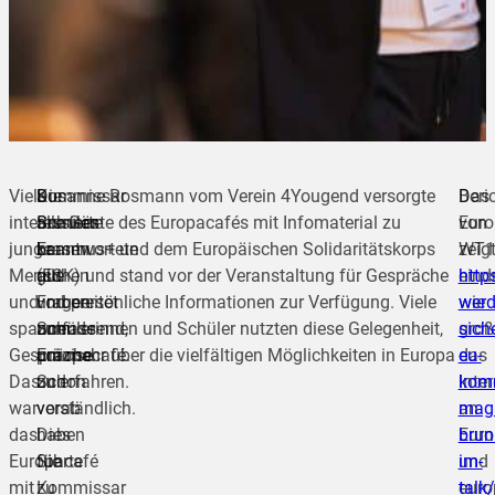
Viele
Die
Kommissar
Susanne Rosmann vom Verein 4Yougend versorgte
Das
Beri
interessierte
Schulen
Brunner
alle Gäste des Europacafés mit Infomaterial zu
Euro
von
junge
kamen
beantwortete
Erasmus+ und dem Europäischen Solidaritätskorps
zeig
WT1
Menschen
gut
alle
(ESK) und stand vor der Veranstaltung für Gespräche
eind
http
und
vorbereitet
Fragen
und persönliche Informationen zur Verfügung. Viele
wie
werd
spannende
zum
umfassend,
Schülerinnen und Schüler nutzten diese Gelegenheit,
groß
siche
Gespräche.
Europacafé.
präzise
um mehr über die vielfältigen Möglichkeiten in Europa
das
eu-
Das
Schon
und
zu erfahren.
Inte
komm
war
vorab
verständlich.
an
mag
das
haben
Dies
Euro
brun
Europacafé
Sie
führte
und
im-
mit
Kommissar
zu
euro
talk/