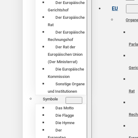
Der Europäische
EU
Gerichtshof
Der Europäische
Organ
Rat
Der Europäische
Rechnungshof
Parl
Der Rat der
Europäischen Union
(Der Ministerrat)
Geri
Die Europäische
Kommission
Sonstige Organe
Rat
und Institutionen
Symbole
Das Motto
Rech
Die Flagge
Die Hymne
Der
Europatag
Euro