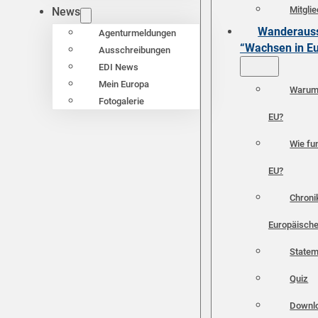
Mitgli
News
Wanderauss
Agenturmeldungen
“Wachsen in E
Ausschreibungen
EDI News
Mein Europa
Warum 
Fotogalerie
EU?
Wie fun
EU?
Chroni
Europäische
Statem
Quiz
Downl