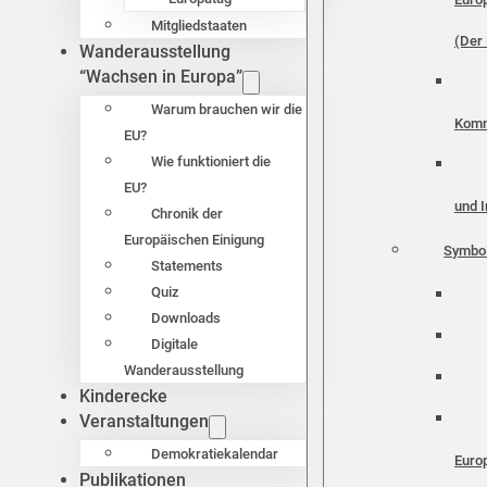
Mitgliedstaaten
(Der 
Wanderausstellung
“Wachsen in Europa”
Warum brauchen wir die
Komm
EU?
Wie funktioniert die
EU?
und I
Chronik der
Europäischen Einigung
Symbo
Statements
Quiz
Downloads
Digitale
Wanderausstellung
Kinderecke
Veranstaltungen
Demokratiekalendar
Euro
Publikationen