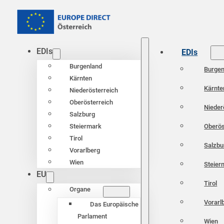
EDIs
EDIs
Burgenland
Burgen
Kärnten
Kärnte
Niederösterreich
Oberösterreich
Nieder
Salzburg
Oberös
Steiermark
Tirol
Salzbu
Vorarlberg
Wien
Steier
EU
Tirol
Organe
Vorarl
Das Europäische
Parlament
Wien