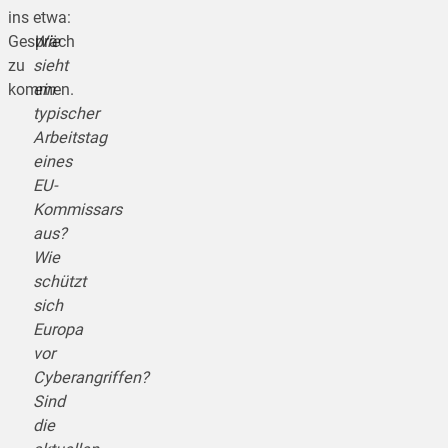
ins
etwa:
Gespräch
Wie
zu
sieht
kommen.
ein
typischer
Arbeitstag
eines
EU-
Kommissars
aus?
Wie
schützt
sich
Europa
vor
Cyberangriffen?
Sind
die