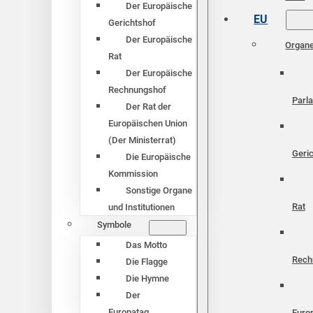
Der Europäische
EU
Gerichtshof
Der Europäische
Organ
Rat
Der Europäische
Rechnungshof
Parl
Der Rat der
Europäischen Union
(Der Ministerrat)
Geri
Die Europäische
Kommission
Sonstige Organe
Rat
und Institutionen
Symbole
Das Motto
Rech
Die Flagge
Die Hymne
Der
Europatag
Euro