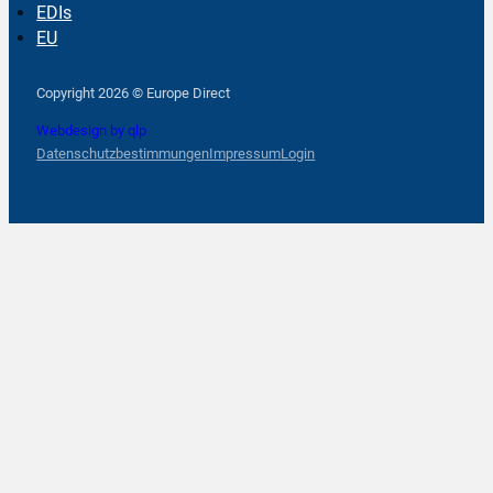
EDIs
EU
Follow us on Facebook
Follow us on Instagram
Follow us on YouTube
Copyright 2026 © Europe Direct
Webdesign by qlp
Datenschutzbestimmungen
Impressum
Login