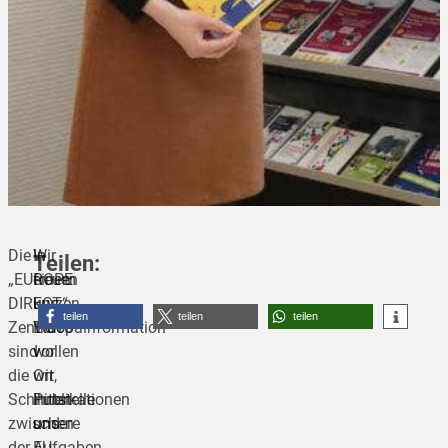
Die
Wir
In
Teilen:
„EUROPE
freuen
einem
DIRECT“
uns,
kurzen
teilen
teilen
teilen
Zentren
Europainformation
Video
sind
vor
wollen
die
Ort,
wir
Schnittstelle
Publikationen
Ihnen
zwischen
und
unsere
der
EU-
Aufgaben