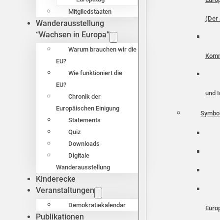
Mitgliedstaaten
(Der 
Wanderausstellung
“Wachsen in Europa”
Warum brauchen wir die
Komm
EU?
Wie funktioniert die
EU?
und I
Chronik der
Europäischen Einigung
Symbo
Statements
Quiz
Downloads
Digitale
Wanderausstellung
Kinderecke
Veranstaltungen
Demokratiekalendar
Euro
Publikationen