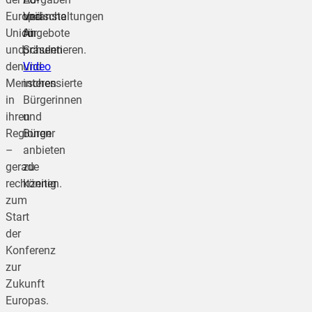
Europäische
Veranstaltungen
und
Union
für
Angebote
und
Schulen
präsentieren.
den
und
Video
Menschen
interessierte
in
Bürgerinnen
ihren
und
Regionen
Bürger
–
anbieten
gerade
zu
rechtzeitig
können.
zum
Start
der
Konferenz
zur
Zukunft
Europas.