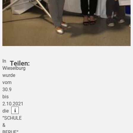
In
Teilen:
Wieselburg
wurde
vom
teilen
30.9
bis
teilen
2.10.2021
teilen
die
“SCHULE
&
BERUF“