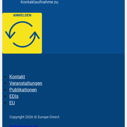
Kontaktaufnahme zu.
ANMELDEN
Kontakt
Veranstaltungen
Publikationen
EDIs
EU
Follow us on Facebook
Follow us on Instagram
Follow us on YouTube
Copyright 2026 © Europe Direct
Webdesign by qlp