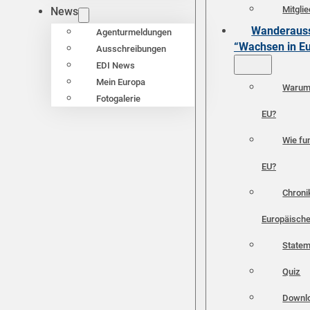
Mitgli
News
Wanderauss
Agenturmeldungen
“Wachsen in E
Ausschreibungen
EDI News
Mein Europa
Warum 
Fotogalerie
EU?
Wie fun
EU?
Chroni
Europäische
Statem
Quiz
Downl