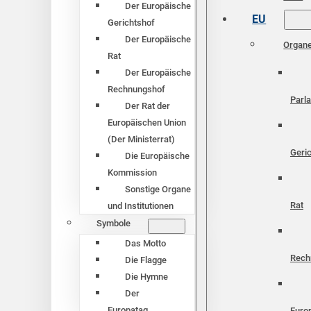
Der Europäische
EU
Gerichtshof
Der Europäische
Organ
Rat
Der Europäische
Rechnungshof
Parl
Der Rat der
Europäischen Union
(Der Ministerrat)
Geri
Die Europäische
Kommission
Sonstige Organe
Rat
und Institutionen
Symbole
Das Motto
Rech
Die Flagge
Die Hymne
Der
Europatag
Euro