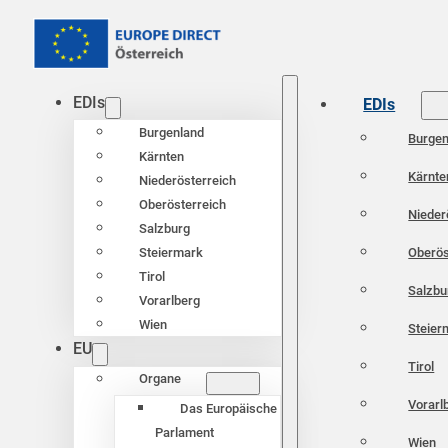
EDIs
EDIs
Burgenland
Burgen
Kärnten
Kärnte
Niederösterreich
Oberösterreich
Nieder
Salzburg
Oberös
Steiermark
Tirol
Salzbu
Vorarlberg
Wien
Steier
EU
Tirol
Organe
Vorarl
Das Europäische
Parlament
Wien