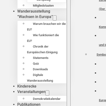
Mitgliedstaaten
(Der 
Wanderausstellung
“Wachsen in Europa”
Warum brauchen wir die
Komm
EU?
Wie funktioniert die
EU?
und I
Chronik der
Europäischen Einigung
Symbo
Statements
Quiz
Downloads
Digitale
Wanderausstellung
Kinderecke
Veranstaltungen
Demokratiekalendar
Euro
Publikationen