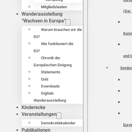
Mitgliedstaaten
(Der 
Wanderausstellung
“Wachsen in Europa”
Warum brauchen wir die
Komm
EU?
Wie funktioniert die
EU?
und I
Chronik der
Europäischen Einigung
Symbo
Statements
Quiz
Downloads
Digitale
Wanderausstellung
Kinderecke
Veranstaltungen
Demokratiekalendar
Euro
Publikationen