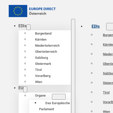
EDIs
EDIs
Burgenland
Burgen
Kärnten
Kärnte
Niederösterreich
Oberösterreich
Nieder
Salzburg
Oberös
Steiermark
Tirol
Salzbu
Vorarlberg
Wien
Steier
EU
Tirol
Organe
Vorarl
Das Europäische
Parlament
Wien