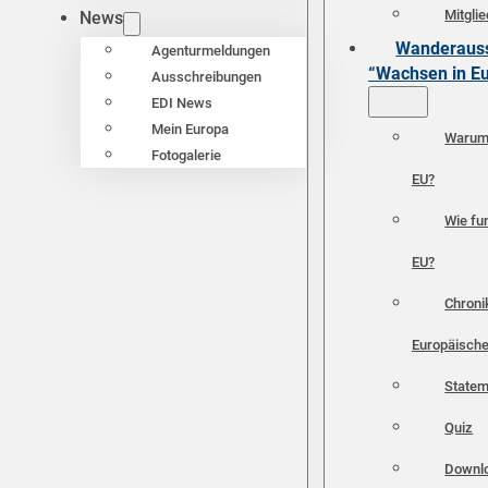
Mitgli
News
Wanderauss
Agenturmeldungen
“Wachsen in E
Ausschreibungen
EDI News
Mein Europa
Warum 
Fotogalerie
EU?
Wie fun
EU?
Chroni
Europäische
Statem
Quiz
Downl