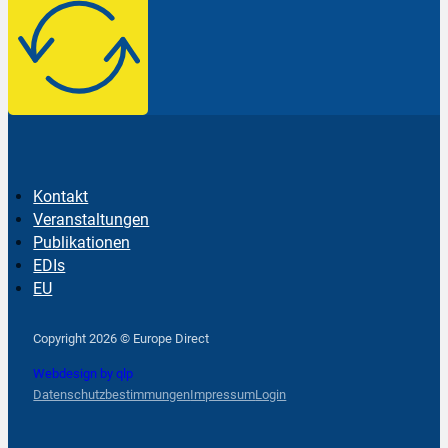
Kontakt
Veranstaltungen
Publikationen
EDIs
EU
Follow us on Facebook
Follow us on Instagram
Follow us on YouTube
Copyright 2026 © Europe Direct
Webdesign by qlp
Datenschutzbestimmungen
Impressum
Login