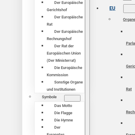
Der Europäische
EU
Gerichtshof
Der Europäische
Organ
Rat
Der Europäische
Rechnungshof
Parl
Der Rat der
Europäischen Union
(Der Ministerrat)
Geri
Die Europäische
Kommission
Sonstige Organe
Rat
und Institutionen
Symbole
Das Motto
Rech
Die Flagge
Die Hymne
Der
Europatag
Euro