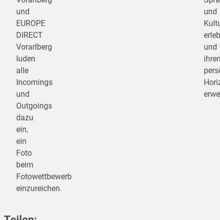
und
und
EUROPE
Kult
DIRECT
erleb
Vorarlberg
und
luden
ihre
alle
pers
Incomings
Hori
und
erwei
Outgoings
dazu
ein,
ein
Foto
beim
Fotowettbewerb
einzureichen.
Teilen: