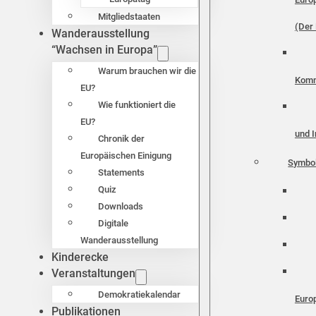
Mitgliedstaaten
(Der 
Wanderausstellung
“Wachsen in Europa”
Warum brauchen wir die
Komm
EU?
Wie funktioniert die
EU?
und I
Chronik der
Europäischen Einigung
Symbo
Statements
Quiz
Downloads
Digitale
Wanderausstellung
Kinderecke
Veranstaltungen
Demokratiekalendar
Euro
Publikationen