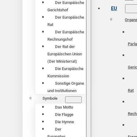
Der Europäische
EU
Gerichtshof
Der Europäische
Organ
Rat
Der Europäische
Rechnungshof
Parl
Der Rat der
Europäischen Union
(Der Ministerrat)
Geri
Die Europäische
Kommission
Sonstige Organe
Rat
und Institutionen
Symbole
Das Motto
Rech
Die Flagge
Die Hymne
Der
Europatag
Euro