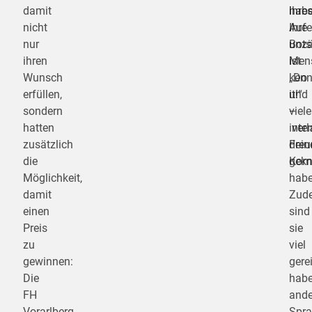
damit
habe
ihre
nicht
Ihre
Aufe
nur
Bots
unzä
ihren
ist
Men
Wunsch
„Do
kenn
erfüllen,
it!“
und
sondern
–
viele
hatten
verl
inte
zusätzlich
dein
Freu
die
Komf
gekn
Möglichkeit,
habe
damit
Zud
einen
sind
Preis
sie
zu
viel
gewinnen:
gerei
Die
hab
FH
ande
Vorarlberg
Spr