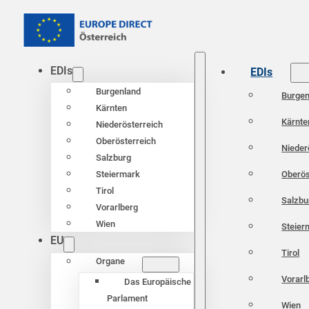
EDIs
EDIs
Burgenland
Burgen
Kärnten
Kärnte
Niederösterreich
Oberösterreich
Nieder
Salzburg
Oberös
Steiermark
Tirol
Salzbu
Vorarlberg
Wien
Steier
EU
Tirol
Organe
Vorarl
Das Europäische
Parlament
Wien