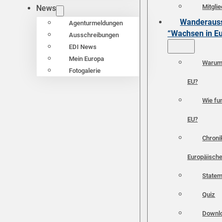
Mitgli
News
Wanderauss
Agenturmeldungen
“Wachsen in E
Ausschreibungen
EDI News
Mein Europa
Warum 
Fotogalerie
EU?
Wie fun
EU?
Chroni
Europäische
Statem
Quiz
Downl