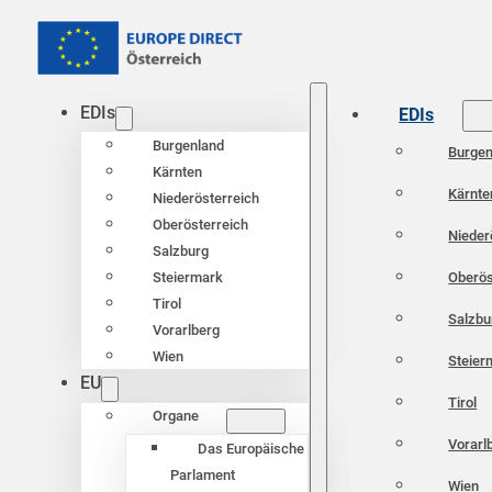
EDIs
EDIs
Burgenland
Burgen
Kärnten
Kärnte
Niederösterreich
Oberösterreich
Nieder
Salzburg
Oberös
Steiermark
Tirol
Salzbu
Vorarlberg
Wien
Steier
EU
Tirol
Organe
Vorarl
Das Europäische
Parlament
Wien