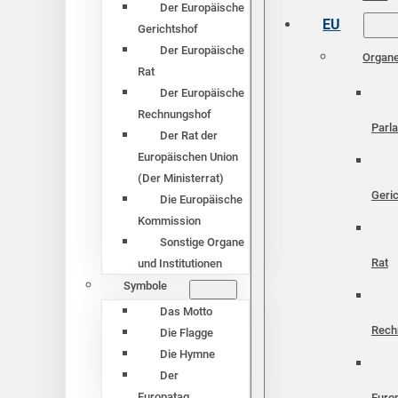
Der Europäische
EU
Gerichtshof
Der Europäische
Organ
Rat
Der Europäische
Rechnungshof
Parl
Der Rat der
Europäischen Union
(Der Ministerrat)
Geri
Die Europäische
Kommission
Sonstige Organe
Rat
und Institutionen
Symbole
Das Motto
Rech
Die Flagge
Die Hymne
Der
Europatag
Euro