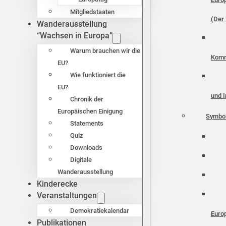
Mitgliedstaaten
(Der 
Wanderausstellung
“Wachsen in Europa”
Warum brauchen wir die
Komm
EU?
Wie funktioniert die
EU?
und I
Chronik der
Europäischen Einigung
Symbo
Statements
Quiz
Downloads
Digitale
Wanderausstellung
Kinderecke
Veranstaltungen
Demokratiekalendar
Euro
Publikationen