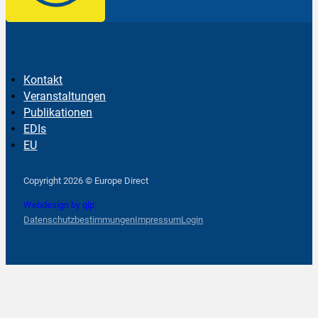
Kontakt
Veranstaltungen
Publikationen
EDIs
EU
Follow us on Facebook
Follow us on Instagram
Follow us on YouTube
Copyright 2026 © Europe Direct
Webdesign by qlp
Datenschutzbestimmungen
Impressum
Login