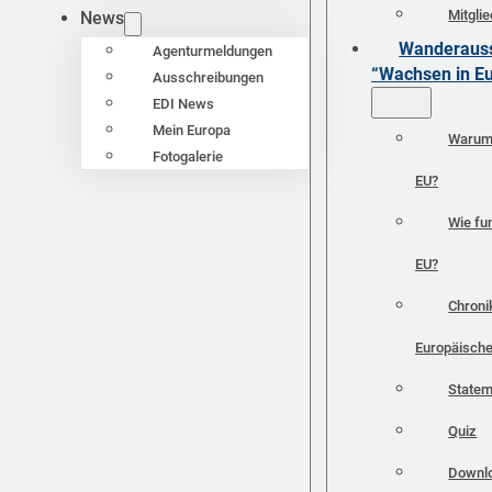
Mitgli
News
Wanderauss
Agenturmeldungen
“Wachsen in E
Ausschreibungen
EDI News
Mein Europa
Warum 
Fotogalerie
EU?
Wie fun
EU?
Chroni
Europäische
Statem
Quiz
Downl