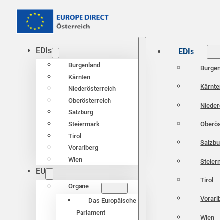
EDIs
EDIs
Burgenland
Burgen
Kärnten
Kärnte
Niederösterreich
Oberösterreich
Nieder
Salzburg
Oberös
Steiermark
Tirol
Salzbu
Vorarlberg
Wien
Steier
EU
Tirol
Organe
Vorarl
Das Europäische
Parlament
Wien