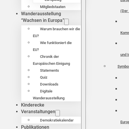
Mitgliedstaaten
(Der 
Wanderausstellung
“Wachsen in Europa”
Warum brauchen wir die
Komm
EU?
Wie funktioniert die
EU?
und I
Chronik der
Europäischen Einigung
Symbo
Statements
Quiz
Downloads
Digitale
Wanderausstellung
Kinderecke
Veranstaltungen
Demokratiekalendar
Euro
Publikationen