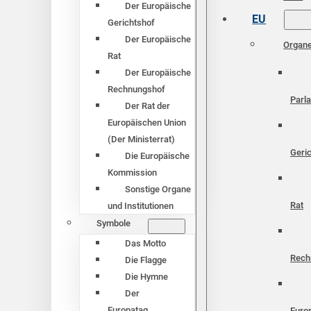
Der Europäische
EU
Gerichtshof
Der Europäische
Organ
Rat
Der Europäische
Rechnungshof
Parl
Der Rat der
Europäischen Union
(Der Ministerrat)
Geri
Die Europäische
Kommission
Sonstige Organe
Rat
und Institutionen
Symbole
Das Motto
Rech
Die Flagge
Die Hymne
Der
Europatag
Euro