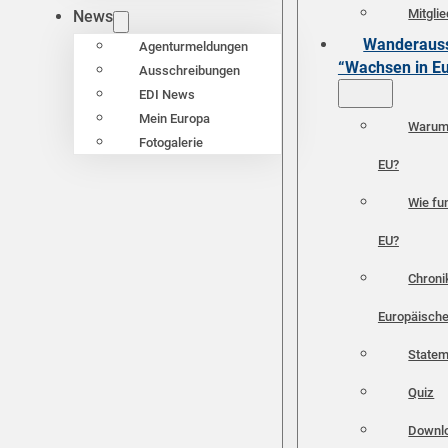
Mitgli
News
Wanderauss
Agenturmeldungen
“Wachsen in E
Ausschreibungen
EDI News
Mein Europa
Warum 
Fotogalerie
EU?
Wie fun
EU?
Chroni
Europäische
Statem
Quiz
Downl