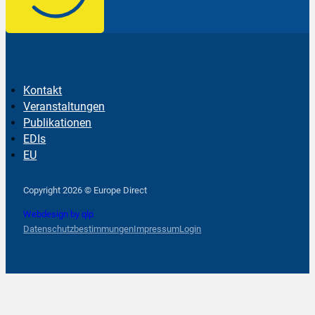
Kontakt
Veranstaltungen
Publikationen
EDIs
EU
Follow us on Facebook
Follow us on Instagram
Follow us on YouTube
Copyright 2026 © Europe Direct
Webdesign by qlp
Datenschutzbestimmungen
Impressum
Login