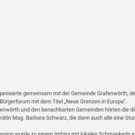
anisierte gemeinsam mit der Gemeinde Grafenwörth, der
Bürgerforum mit dem Titel „Neue Grenzen in Europa“.
afenwörth und den benachbarten Gemeinden hörten die d
ätin Mag. Barbara Schwarz, die dann auch alle eine St
ussion wurde zu einem Imbiss mit lokalen Schmankerln e