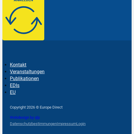
ANMELDEN
Kontakt
Veranstaltungen
Publikationen
EDIs
EU
Follow us on Facebook
Follow us on Instagram
Follow us on YouTube
Copyright 2026 © Europe Direct
Webdesign by qlp
Datenschutzbestimmungen
Impressum
Login