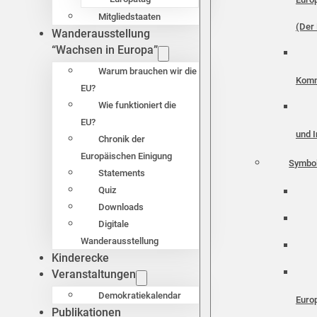
Mitgliedstaaten
(Der 
Wanderausstellung
“Wachsen in Europa”
Warum brauchen wir die
Komm
EU?
Wie funktioniert die
EU?
und I
Chronik der
Europäischen Einigung
Symbo
Statements
Quiz
Downloads
Digitale
Wanderausstellung
Kinderecke
Veranstaltungen
Demokratiekalendar
Euro
Publikationen