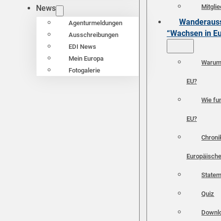
Mitgli
News
Wanderauss
Agenturmeldungen
“Wachsen in E
Ausschreibungen
EDI News
Mein Europa
Warum 
Fotogalerie
EU?
Wie fun
EU?
Chroni
Europäische
Statem
Quiz
Downl