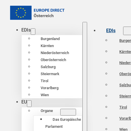
EDIs
EDIs
Burgenland
Burgen
Kärnten
Kärnte
Niederösterreich
Oberösterreich
Nieder
Salzburg
Oberös
Steiermark
Tirol
Salzbu
Vorarlberg
Wien
Steier
EU
Tirol
Organe
Vorarl
Das Europäische
Parlament
Wien