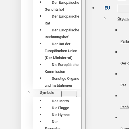
Der Europäische
EU
Gerichtshof
Der Europäische
Organ
Rat
Der Europäische
Rechnungshof
Parl
Der Rat der
Europäischen Union
(Der Ministerrat)
Geri
Die Europäische
Kommission
Sonstige Organe
Rat
und Institutionen
Symbole
Das Motto
Rech
Die Flagge
Die Hymne
Der
Europatag
Euro