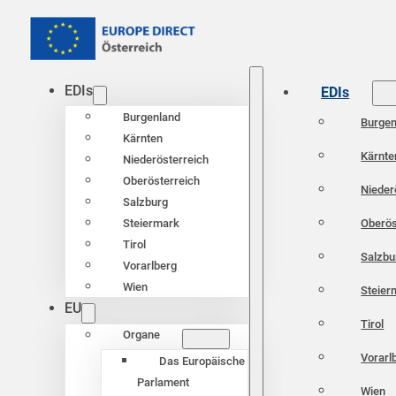
EDIs
EDIs
Burgenland
Burgen
Kärnten
Kärnte
Niederösterreich
Oberösterreich
Nieder
Salzburg
Oberös
Steiermark
Tirol
Salzbu
Vorarlberg
Wien
Steier
EU
Tirol
Organe
Vorarl
Das Europäische
Parlament
Wien