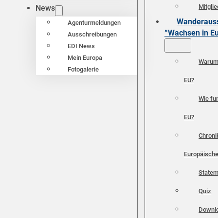
Mitgli
News
Wanderauss
Agenturmeldungen
“Wachsen in E
Ausschreibungen
EDI News
Mein Europa
Warum 
Fotogalerie
EU?
Wie fun
EU?
Chroni
Europäische
Statem
Quiz
Downl