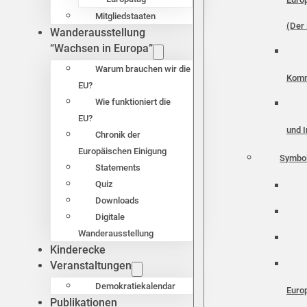
Mitgliedstaaten
(Der 
Wanderausstellung
“Wachsen in Europa”
Warum brauchen wir die
Komm
EU?
Wie funktioniert die
EU?
und I
Chronik der
Europäischen Einigung
Symbo
Statements
Quiz
Downloads
Digitale
Wanderausstellung
Kinderecke
Veranstaltungen
Demokratiekalendar
Euro
Publikationen