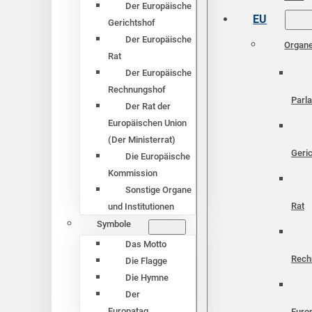
Der Europäische
EU
Gerichtshof
Der Europäische
Organ
Rat
Der Europäische
Rechnungshof
Parl
Der Rat der
Europäischen Union
(Der Ministerrat)
Geri
Die Europäische
Kommission
Sonstige Organe
Rat
und Institutionen
Symbole
Das Motto
Rech
Die Flagge
Die Hymne
Der
Europatag
Euro