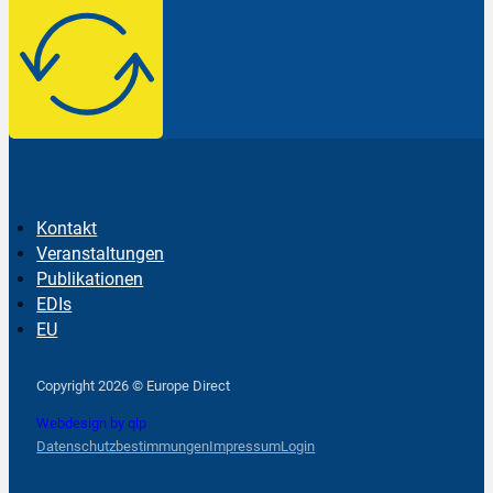
Kontakt
Veranstaltungen
Publikationen
EDIs
EU
Follow us on Facebook
Follow us on Instagram
Follow us on YouTube
Copyright 2026 © Europe Direct
Webdesign by qlp
Datenschutzbestimmungen
Impressum
Login