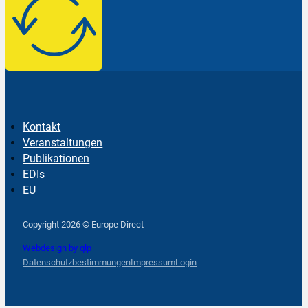
Kontakt
Veranstaltungen
Publikationen
EDIs
EU
Follow us on Facebook
Follow us on Instagram
Follow us on YouTube
Copyright 2026 © Europe Direct
Webdesign by qlp
Datenschutzbestimmungen
Impressum
Login