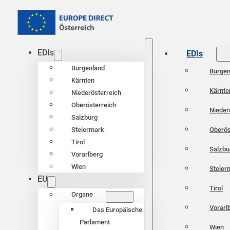
EDIs
EDIs
Burgenland
Burgen
Kärnten
Kärnte
Niederösterreich
Oberösterreich
Nieder
Salzburg
Oberös
Steiermark
Tirol
Salzbu
Vorarlberg
Wien
Steier
EU
Tirol
Organe
Vorarl
Das Europäische
Parlament
Wien