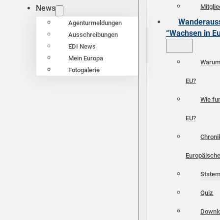
Mitgli
News
Wanderauss
Agenturmeldungen
“Wachsen in E
Ausschreibungen
EDI News
Mein Europa
Warum 
Fotogalerie
EU?
Wie fun
EU?
Chroni
Europäische
Statem
Quiz
Downl