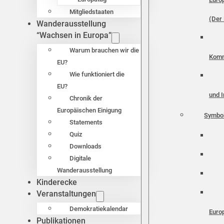
Mitgliedstaaten
(Der 
Wanderausstellung
“Wachsen in Europa”
Warum brauchen wir die
Komm
EU?
Wie funktioniert die
EU?
und I
Chronik der
Europäischen Einigung
Symbo
Statements
Quiz
Downloads
Digitale
Wanderausstellung
Kinderecke
Veranstaltungen
Demokratiekalendar
Euro
Publikationen