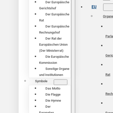
Der Europäische
EU
Gerichtshof
Der Europäische
Organ
Rat
Der Europäische
Rechnungshof
Parl
Der Rat der
Europäischen Union
(Der Ministerrat)
Geri
Die Europäische
Kommission
Sonstige Organe
Rat
und Institutionen
Symbole
Das Motto
Rech
Die Flagge
Die Hymne
Der
Europatag
Euro