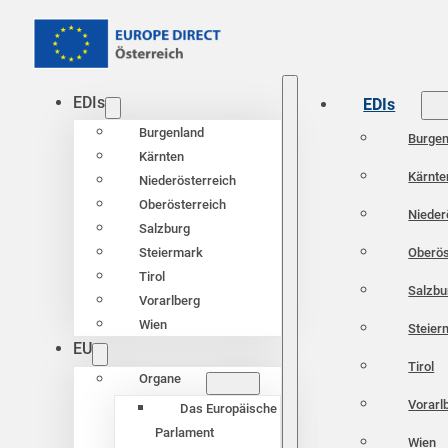
EDIs
EDIs
Burgenland
Burgen
Kärnten
Kärnte
Niederösterreich
Oberösterreich
Nieder
Salzburg
Oberös
Steiermark
Tirol
Salzbu
Vorarlberg
Wien
Steier
EU
Tirol
Organe
Vorarl
Das Europäische
Parlament
Wien