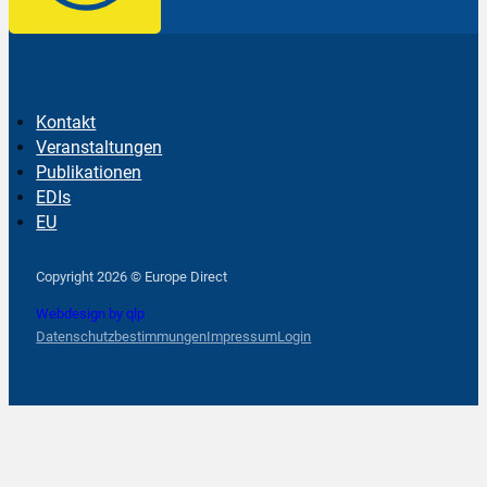
Kontakt
Veranstaltungen
Publikationen
EDIs
EU
Follow us on Facebook
Follow us on Instagram
Follow us on YouTube
Copyright 2026 © Europe Direct
Webdesign by qlp
Datenschutzbestimmungen
Impressum
Login