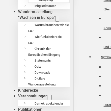
Mitgliedstaaten
(Der 
Wanderausstellung
“Wachsen in Europa”
Warum brauchen wir die
Komm
EU?
Wie funktioniert die
EU?
und I
Chronik der
Europäischen Einigung
Symbo
Statements
Quiz
Downloads
Digitale
Wanderausstellung
Kinderecke
Veranstaltungen
Demokratiekalendar
Euro
Publikationen