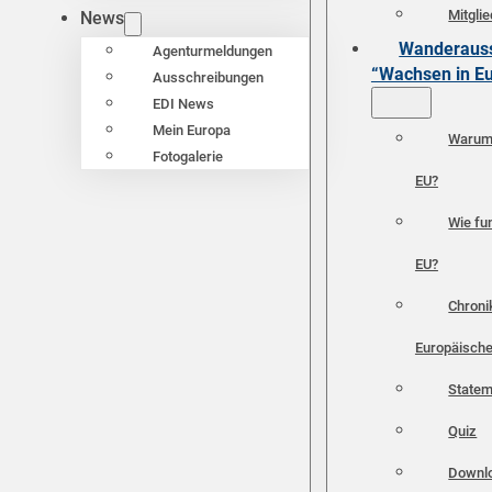
Mitgli
News
Wanderauss
Agenturmeldungen
“Wachsen in E
Ausschreibungen
EDI News
Mein Europa
Warum 
Fotogalerie
EU?
Wie fun
EU?
Chroni
Europäische
Statem
Quiz
Downl