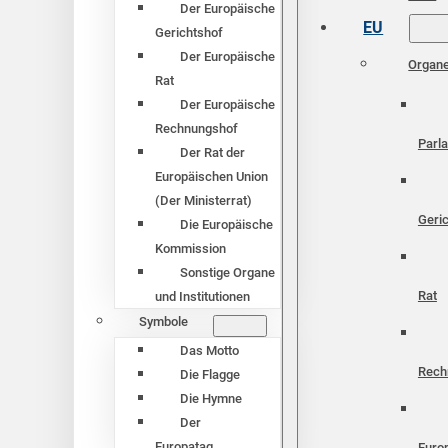
Der Europäische
EU
Gerichtshof
Der Europäische
Organ
Rat
Der Europäische
Rechnungshof
Parl
Der Rat der
Europäischen Union
(Der Ministerrat)
Geri
Die Europäische
Kommission
Sonstige Organe
Rat
und Institutionen
Symbole
Das Motto
Rech
Die Flagge
Die Hymne
Der
Europatag
Euro